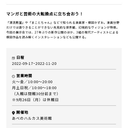
マンガと芸術の大転換点に立ち会おう！
『漂流教室』や『まことちゃん』などで知られる漫画家・楳図かずお。漫画分野
だけでは語りきることができない先見的な世界観、幻視的なヴィジョンが特徴。
今回の展示会では、27年ぶりの新作公開のほか、3組の現代アーティストによる
楳図作品を読み解くインスタレーションなども公開する。
日程
2022-09-17~2022-11-20
営業時間
火～金／10:00～20:00
月土日祝／10:00～18:00
（入館は閉館30分前まで）
※9月26日（月）は休館日
開催地
あべのハルカス美術館