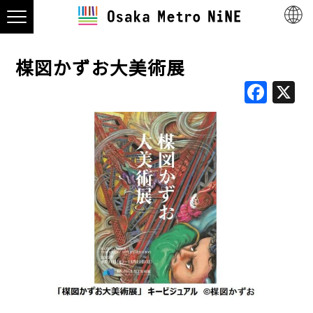
楳図かずお大美術展
Fac