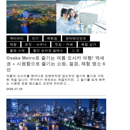
액티비티
인기
백화점
엔터테인먼트
체험
온천 ･ 사우나
찻집 ･ 카페
복합 상가
촬영 스팟
할인 승차권 발매소
그 외
Osaka Metro로 즐기는 여름 오사카 여행!
역세
권 × 시원함으로 즐기는 쇼핑, 절경, 체험 명소 6
선
여름의 오사카를 한마디로 표현하자면 압도적인 열기와 활기로 가득
한 계절 입니다. 무더위가 계속되는 계절이지만, 그 열기를 잊게 해주
는 시원한 관광 명소들도 곳곳에 자리하고 …
2026.07.03