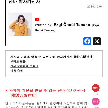
난바 야사카신사
2024.10.04
Ezgi Öncül Tanaka
Written by:
（Ezgi
Oncul Tanaka）
Fac
사자의 기운을 받을 수 있는 난바 야사카신사(難波八阪神社)
부적도 명물
신사 오리지널 고슈인
여름 축제
M20
● 사자의 기운을 받을 수 있는 난바 야사카신사
(難波八阪神社)
난바
S16
난바 야사카신사는는, 현지에서 관광이나 쇼핑으로 많이 찾
는 “난바(なんば)”에서 가까운 거리에 위치하고 있는 신사입
난바