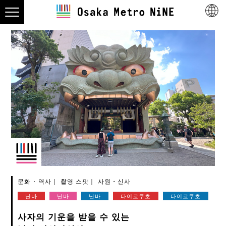
문화 ･ 역사
촬영 스팟
사원・신사
난바
난바
난바
다이코쿠초
다이코쿠초
사자의 기운을 받을 수 있는