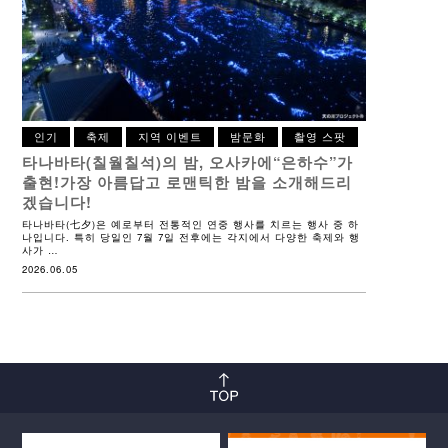
인기
축제
지역 이벤트
밤문화
촬영 스팟
타나바타(칠월칠석)의 밤,
오사카에“은하수”가
출현!
가장 아름답고 로맨틱한 밤을
소개해드리
겠습니다!
타나바타(七夕)은 예로부터 전통적인 연중 행사를 치르는 행사 중 하
나입니다. 특히 당일인 7월 7일 전후에는 각지에서 다양한 축제와 행
사가 …
2026.06.05