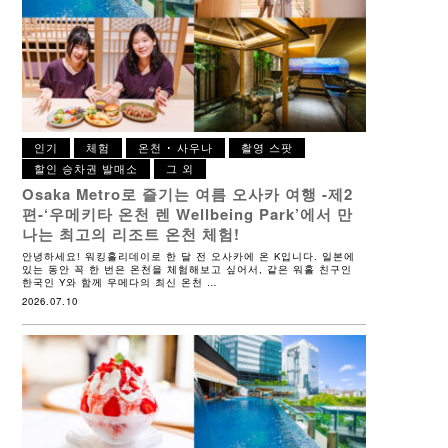
인기
체험
온천 ･ 사우나
촬영 스팟
할인 승차권 발매소
그 외
Osaka Metro로 즐기는 여름 오사카 여행 -제2
편-
‘우메키타 온천 렌 Wellbeing Park’에서 만
나는 최고의 리조트 온천 체험!
안녕하세요! 워킹홀리데이로 한 달 전 오사카에 온 K입니다. 일본에
있는 동안 꼭 한 번은 온천을 체험해보고 싶어서, 같은 워홀 친구인
한국인 Y와 함께 우메다의 최신 온천 …
2026.07.10