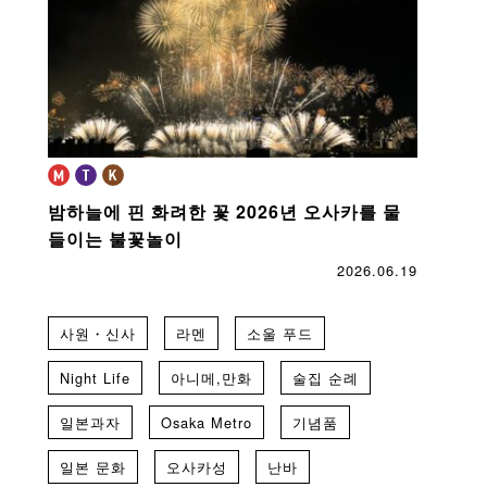
밤하늘에 핀 화려한 꽃
2026년 오사카를 물
들이는 불꽃놀이
2026.06.19
사원・신사
라멘
소울 푸드
Night Life
아니메,만화
술집 순례
일본과자
Osaka Metro
기념품
일본 문화
오사카성
난바