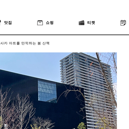
맛집
쇼핑
티켓
사카 아트를 만끽하는 봄 산책