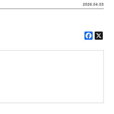
2026.04.03
）
Face
X