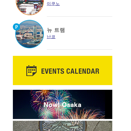
이쿠노
뉴 트램
난코