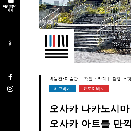
SNS
박물관･미술관
찻집 ･ 카페
촬영 스
히고바시
요도야바시
오사카 나카노시마
오사카 아트를 만끽