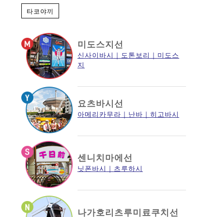
타코야끼
미도스지선
신사이바시
도톤보리
미도스
지
요츠바시선
아메리카무라
난바
히고바시
센니치마에선
닛폰바시
츠루하시
나가호리츠루미료쿠치선