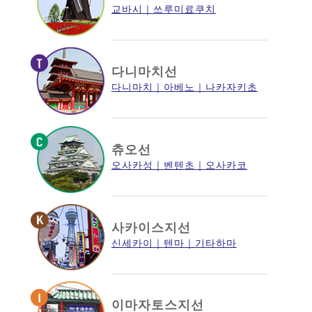
교바시
쓰루미료쿠치
다니마치선
다니마치
아베노
나카자키초
츄오선
오사카성
벤텐초
오사카코
사카이스지선
신세카이
텐마
기타하마
이마자토스지선