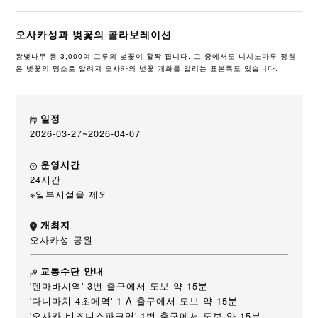
오사카성과 벚꽃의 콜라보레이션
왕벚나무 등 3,000여 그루의 벚꽃이 활짝 핍니다. 그 중에서도 니시노마루 정원
은 벚꽃의 명소로 알려져 오사카의 벚꽃 개화를 알리는 표본목도 있습니다.
일정
2026-03-27~2026-04-07
운영시간
24시간
※일부시설을 제외
개최지
오사카성 공원
교통수단 안내
'덴마바시역' 3번 출구에서 도보 약 15분
'다니마치 4초메역' 1-A 출구에서 도보 약 15분
'오사카 비즈니스파크역' 1번 출구에서 도보 약 15분