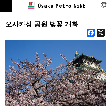
오사카성 공원 벚꽃 개화
Fac