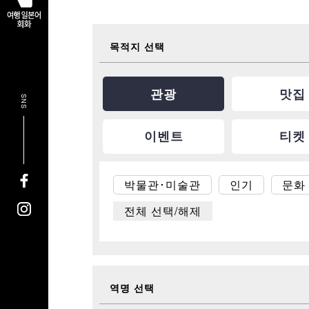
목적지 선택
관광
맛집
SNS
이벤트
티켓
박물관･미술관
인기
문화 
전체 선택/해제
역명 선택