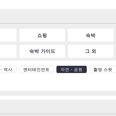
쇼핑
숙박
숙박 가이드
그 외
･ 역사
엔터테인먼트
자연・공원
촬영 스팟