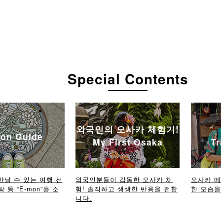
Special Contents
외국인의 오사카 체험기!
on Guide
My First Osaka
Tr
만날 수 있는 여행 선
외국인분들이 감동한 오사카 체
오사카 
람 등 “E-mon”을 소
험! 솔직하고 생생한 반응을 전합
한 모습을 
니다.