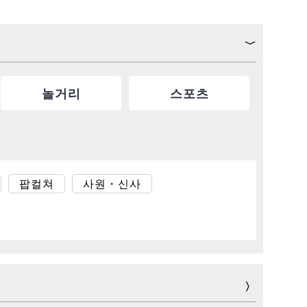
놀거리
스포츠
팝컬쳐
사원・신사