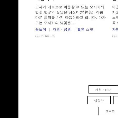
오사카 메트로로 이동할 수 있는 오사카의
아
벚꽃.벚꽃의 꽃말은 정신미(精神美), 아름
지
다운 품격을 가진 마음이라고 합니다. 다가
느
오는 오사카의 벚꽃은 …
꼭
꽃놀이
자연・공원
촬영 스팟
자
2026.03.06
20
사원・신사
상점가
크루즈