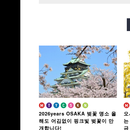
미도스지선
다니마치선
사카이스지선
나가호리쓰루미
2026years OSAKA 벚꽃 명소
올
오
해도 어김없이 핑크빛 벚꽃이 만
는
개합니다!
금