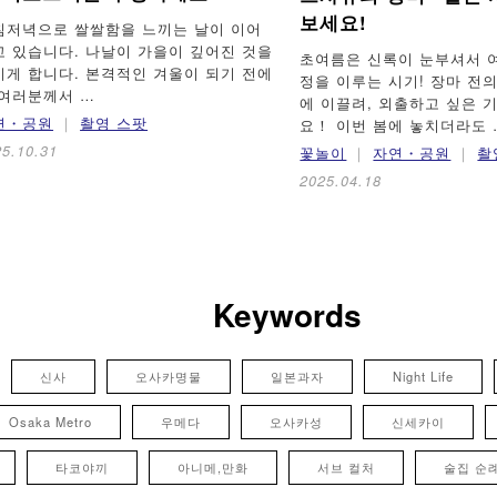
보세요!
침저녁으로 쌀쌀함을 느끼는 날이 이어
고 있습니다. 나날이 가을이 깊어진 것을
초여름은 신록이 눈부셔서 
끼게 합니다. 본격적인 겨울이 되기 전에
정을 이루는 시기! 장마 전
 여러분께서 …
에 이끌려, 외출하고 싶은 
연・공원
촬영 스팟
요！ 이번 봄에 놓치더라도 
25.10.31
꽃놀이
자연・공원
촬
2025.04.18
Keywords
신사
오사카명물
일본과자
Night Life
Osaka Metro
우메다
오사카성
신세카이
타코야끼
아니메,만화
서브 컬처
술집 순