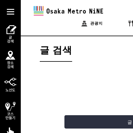
관광지
글 검색
글