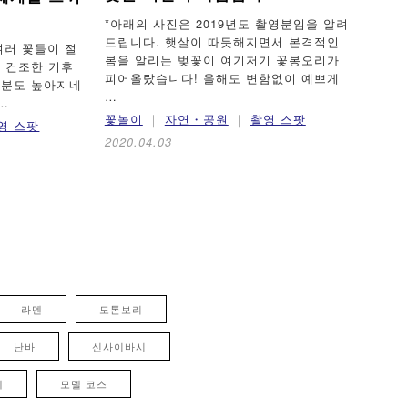
*아래의 사진은 2019년도 촬영분임을 알려
드립니다. 햇살이 따듯해지면서 본격적인
여러 꽃들이 절
봄을 알리는 벚꽃이 여기저기 꽃봉오리가
의 건조한 기후
피어올랐습니다! 올해도 변함없이 예쁘게
기분도 높아지네
…
…
꽃놀이
자연・공원
촬영 스팟
영 스팟
2020.04.03
라멘
도톤보리
난바
신사이바시
례
모델 코스