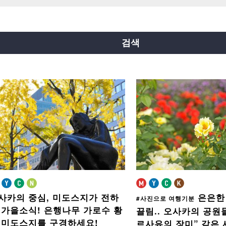
요쓰바시선
주오선
센니치마에선
료쿠치선
이마자토스지선
뉴트램
검색
사카의 중심, 미도스지가 전하
은은한
#사진으로 여행기분
 가을소식!
은행나무 가로수 황
끌림..
오사카의 공원
 미도스지를 구경하세요!
르사유의 장미” 같은