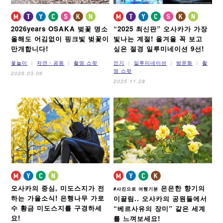
2026years OSAKA 벚꽃 명소
“2025 최신판” 오사카가 가장
올해도 어김없이 핑크빛 벚꽃이
빛나는 계절!
올겨울 꼭 보고
만개합니다!
싶은 절경 일루미네이션 9선!
꽃놀이
자연・공원
촬영 스팟
인기
일루미네이션
밤문화
촬
영 스팟
2026.03.06
2025.11.28
오사카의 중심, 미도스지가 전
은은한 향기의
#사진으로 여행기분
하는 가을소식!
은행나무 가로
이끌림..
오사카의 공원들에서
수 황금 미도스지를 구경하세
“베르사유의 장미” 같은 세계
요!
를 느껴보세요!