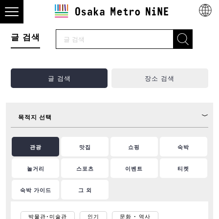
글 검색
글 검색
장소 검색
목적지 선택
관광
맛집
쇼핑
숙박
놀거리
스포츠
이벤트
티켓
숙박 가이드
그 외
박물관･미술관
인기
문화 ･ 역사