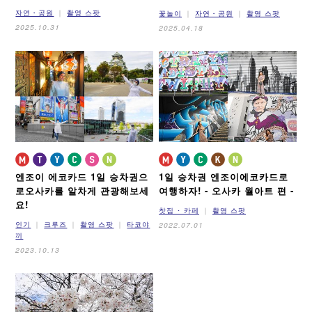
자연・공원
촬영 스팟
꽃놀이
자연・공원
촬영 스팟
2025.10.31
2025.04.18
엔조이 에코카드 1일 승차권으
1일 승차권 엔조이에코카드로
로
오사카를 알차게 관광해보세
여행하자!
- 오사카 월아트 편 -
요!
찻집 ･ 카페
촬영 스팟
인기
크루즈
촬영 스팟
타코야
2022.07.01
끼
2023.10.13