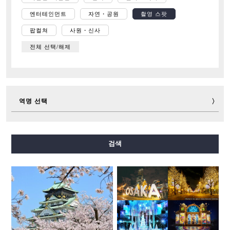
엔터테인먼트
자연・공원
촬영 스팟
팝컬쳐
사원・신사
전체 선택/해제
역명 선택
미도스지선
다니마치선
요쓰바시선
주오선
검색
센니치마에선
사카이스지선
나가호리쓰루미료쿠치선
이마자토스지선
뉴트램