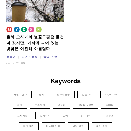
올해 오사카의 벚꽃구경은 물건
너 갔지만,
거리에 피어 있는
벚꽃은 여전히 아름답다!
꽃놀이
자연・공원
촬영 스팟
2020.04.03
Keywords
사원・신사
신사
오사카명물
일본과자
Night Life
라멘
도톤보리
상점가
Osaka Metro
우메다
오사카성
신세카이
난바
신사이바시
크루즈
타코야끼
아니메,만화
서브 컬처
술집 순례