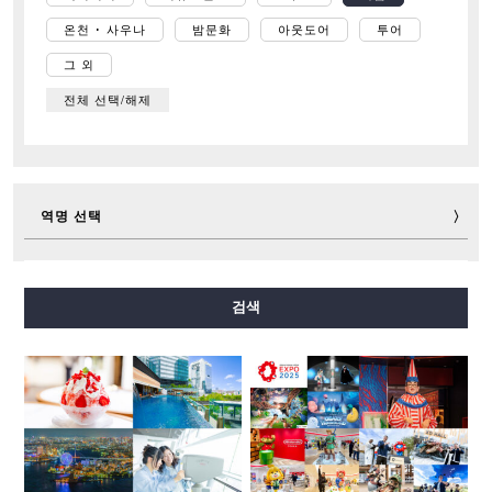
온천 ･ 사우나
밤문화
아웃도어
투어
그 외
전체 선택/해제
역명 선택
미도스지선
다니마치선
요쓰바시선
주오선
검색
센니치마에선
사카이스지선
나가호리쓰루미료쿠치선
이마자토스지선
뉴트램