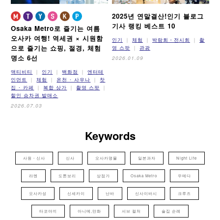
2025년 연말결산!
인기 블로그
기사 랭킹 베스트 10
Osaka Metro로 즐기는 여름
오사카 여행!
역세권 × 시원함
인기
체험
박람회・전시회
촬
으로 즐기는 쇼핑, 절경, 체험
영 스팟
관광
명소 6선
2026.01.09
액티비티
인기
백화점
엔터테
인먼트
체험
온천 ･ 사우나
찻
집 ･ 카페
복합 상가
촬영 스팟
할인 승차권 발매소
2026.07.03
Keywords
사원・신사
신사
오사카명물
일본과자
Night Life
라멘
도톤보리
상점가
Osaka Metro
우메다
오사카성
신세카이
난바
신사이바시
크루즈
타코야끼
아니메,만화
서브 컬처
술집 순례