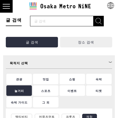
글 검색
글 검색
장소 검색
목적지 선택
관광
맛집
쇼핑
숙박
놀거리
스포츠
이벤트
티켓
숙박 가이드
그 외
액티비티
어뮤즈먼트
크루즈
체험