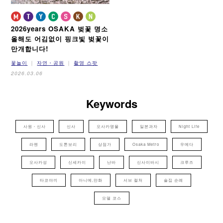
2026years OSAKA 벚꽃 명소
올해도 어김없이 핑크빛 벚꽃이
만개합니다!
꽃놀이
자연・공원
촬영 스팟
2026.03.06
Keywords
사원・신사
신사
오사카명물
일본과자
Night Life
라멘
도톤보리
상점가
Osaka Metro
우메다
오사카성
신세카이
난바
신사이바시
크루즈
타코야끼
아니메,만화
서브 컬처
술집 순례
모델 코스