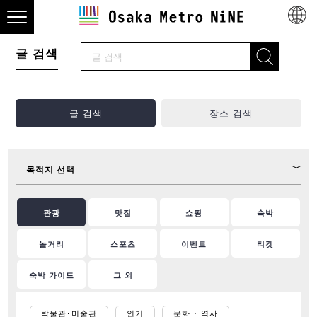
글 검색
글 검색
장소 검색
목적지 선택
관광
맛집
쇼핑
숙박
놀거리
스포츠
이벤트
티켓
숙박 가이드
그 외
박물관･미술관
인기
문화 ･ 역사