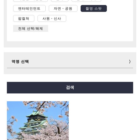
엔터테인먼트
자연・공원
촬영 스팟
팝컬쳐
사원・신사
전체 선택/해제
역명 선택
미도스지선
다니마치선
요쓰바시선
주오선
검색
센니치마에선
사카이스지선
나가호리쓰루미료쿠치선
이마자토스지선
뉴트램