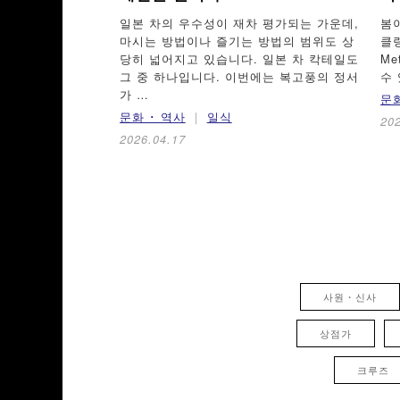
일본 차의 우수성이 재차 평가되는 가운데,
봄
마시는 방법이나 즐기는 방법의 범위도 상
클링
당히 넓어지고 있습니다. 일본 차 칵테일도
M
그 중 하나입니다. 이번에는 복고풍의 정서
수 
가 …
문화
문화 ･ 역사
일식
20
2026.04.17
사원・신사
상점가
크루즈