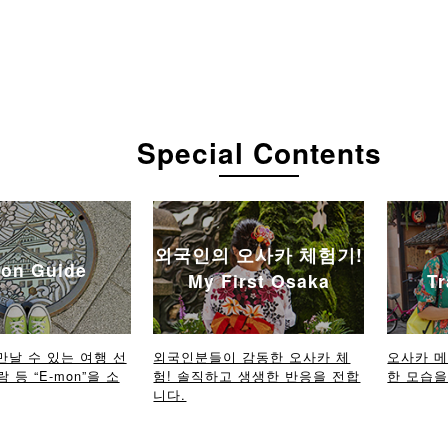
Special Contents
외국인의 오사카 체험기!
on Guide
My First Osaka
Tr
만날 수 있는 여행 선
외국인분들이 감동한 오사카 체
오사카 
람 등 “E-mon”을 소
험! 솔직하고 생생한 반응을 전합
한 모습을 
니다.