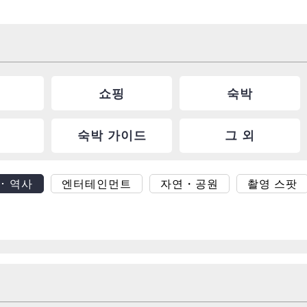
쇼핑
숙박
숙박 가이드
그 외
･ 역사
엔터테인먼트
자연・공원
촬영 스팟