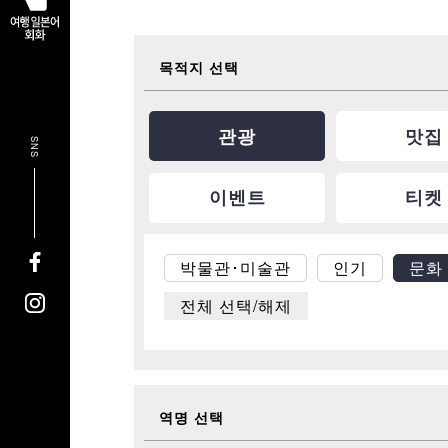
목적지 선택
관광
맛집
SNS
이벤트
티켓
박물관･미술관
인기
문화 
전체 선택/해제
역명 선택