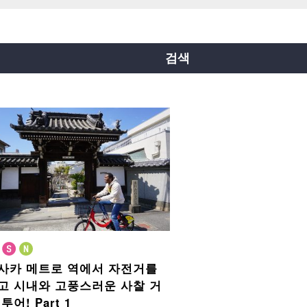
요쓰바시선
주오선
센니치마에선
료쿠치선
이마자토스지선
뉴트램
검색
사카 메트로 역에서 자전거를
고
시내와 고풍스러운 사찰 거
 투어!
Part 1