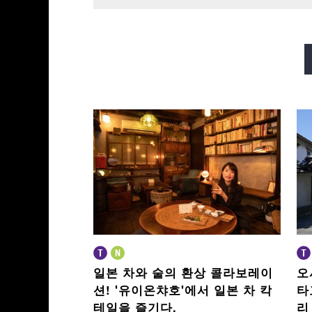
미도스지선
다니마치선
사카이스지선
나가호리쓰루미
일본 차와 술의 환상 콜라보레이
오
션!
'유이온챠호'에서 일본 차 칵
타
테일을 즐기다.
리