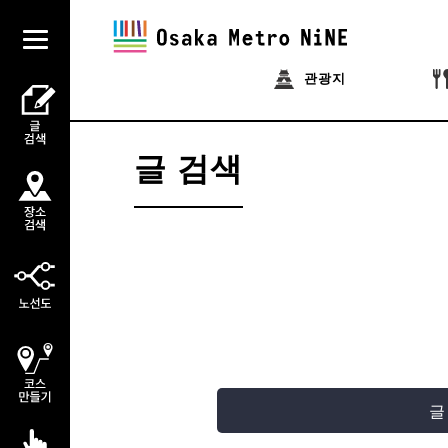
관광지
글 검색
글