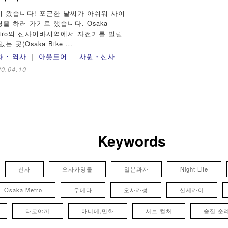
이 왔습니다! 포근한 날씨가 아쉬워 사이
을 하러 가기로 했습니다. Osaka
etro의 신사이바시역에서 자전거를 빌릴
있는 곳(Osaka Bike …
 ･ 역사
아웃도어
사원・신사
20.04.10
Keywords
신사
오사카명물
일본과자
Night Life
Osaka Metro
우메다
오사카성
신세카이
타코야끼
아니메,만화
서브 컬처
술집 순