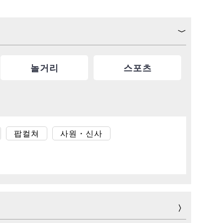
놀거리
스포츠
팝컬쳐
사원・신사