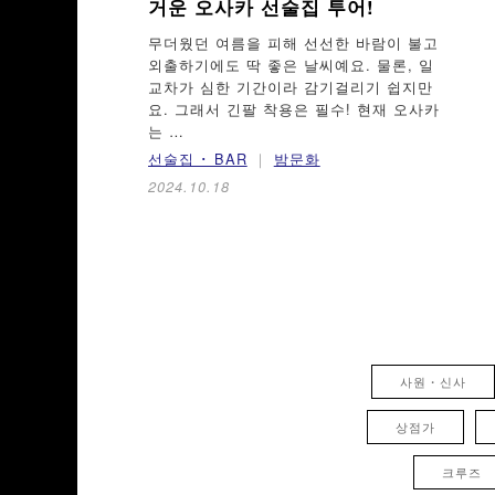
거운 오사카 선술집 투어!
무더웠던 여름을 피해 선선한 바람이 불고
외출하기에도 딱 좋은 날씨예요. 물론, 일
교차가 심한 기간이라 감기걸리기 쉽지만
요. 그래서 긴팔 착용은 필수! 현재 오사카
는 …
선술집 ･ BAR
밤문화
2024.10.18
사원・신사
상점가
크루즈