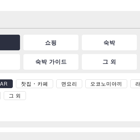
쇼핑
숙박
숙박 가이드
그 외
BAR
찻집 ･ 카페
면요리
오코노미야끼
그 외