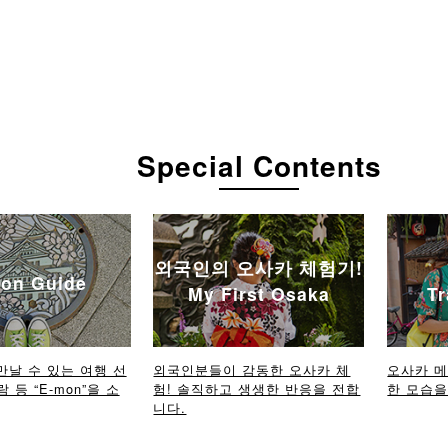
Special Contents
외국인의 오사카 체험기!
on Guide
My First Osaka
Tr
만날 수 있는 여행 선
외국인분들이 감동한 오사카 체
오사카 
람 등 “E-mon”을 소
험! 솔직하고 생생한 반응을 전합
한 모습을 
니다.