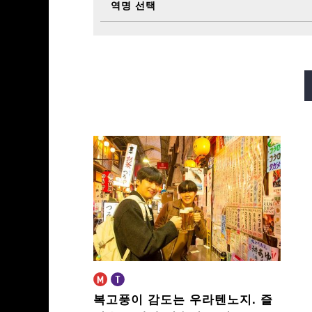
역명 선택
미도스지선
다니마치선
사카이스지선
나가호리쓰루미
복고풍이 감도는 우라텐노지.
즐