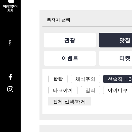
목적지 선택
관광
맛집
SNS
이벤트
티켓
할랄
채식주의
선술집 ･ 
타코야끼
일식
야끼니쿠
전체 선택/해제