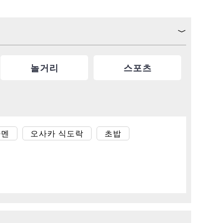
놀거리
스포츠
라멘
오사카 식도락
초밥