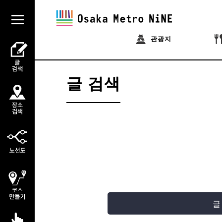
관광지
글 검색
글