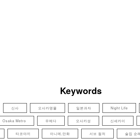
Keywords
신사
오사카명물
일본과자
Night Life
Osaka Metro
우메다
오사카성
신세카이
타코야끼
아니메,만화
서브 컬처
술집 순