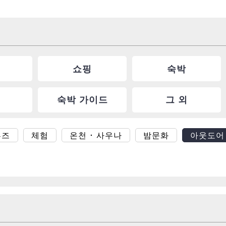
쇼핑
숙박
숙박 가이드
그 외
루즈
체험
온천 ･ 사우나
밤문화
아웃도어