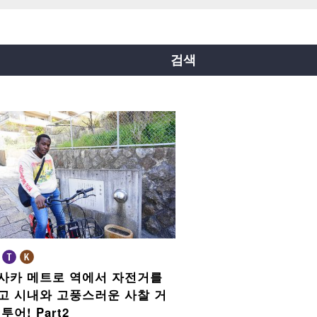
요쓰바시선
주오선
센니치마에선
료쿠치선
이마자토스지선
뉴트램
검색
사카 메트로 역에서 자전거를
고
시내와 고풍스러운 사찰 거
 투어!
Part2