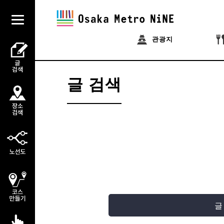
관광지
글 검색
글