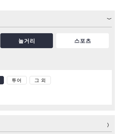
놀거리
스포츠
투어
그 외