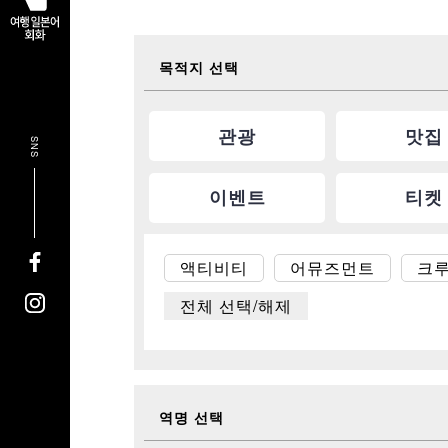
목적지 선택
관광
맛집
SNS
이벤트
티켓
액티비티
어뮤즈먼트
크
전체 선택/해제
역명 선택