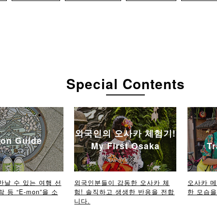
Special Contents
외국인의 오사카 체험기!
on Guide
My First Osaka
Tr
만날 수 있는 여행 선
외국인분들이 감동한 오사카 체
오사카 
람 등 “E-mon”을 소
험! 솔직하고 생생한 반응을 전합
한 모습을 
니다.