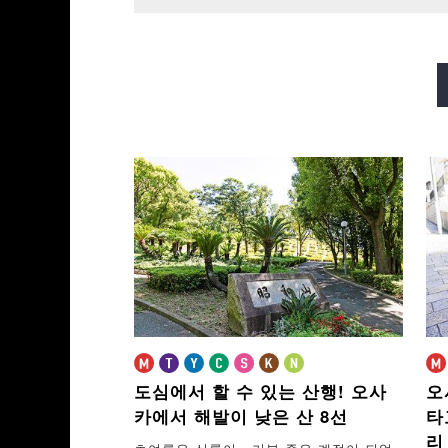
미도스지선
다니마치선
사카이스지선
나가호리쓰루미
도심에서 할 수 있는 산행!
오사
오
카에서 해발이 낮은 산 8선
타
리