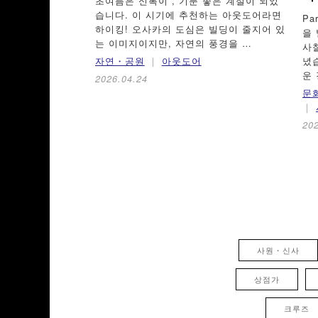
초여름은 신록이 , 기분 좋은 계절이 되었
습니다. 이 시기에 추천하는 아웃도어라면
P
하이킹! 오사카의 도심은 빌딩이 줄지어 있
을
는 이미지이지만, 자연의 풍경을 …
사
자연・공원
아웃도어
녔
운
2026.04.24
문화
20
사원・신사
상점가
크루즈