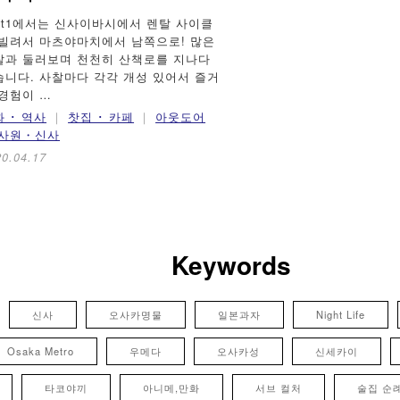
art1에서는 신사이바시에서 렌탈 사이클
 빌려서 마츠야마치에서 남쪽으로! 많은
찰과 둘러보며 천천히 산책로를 지나다
습니다. 사찰마다 각각 개성 있어서 즐거
 경험이 …
 ･ 역사
찻집 ･ 카페
아웃도어
사원・신사
20.04.17
Keywords
신사
오사카명물
일본과자
Night Life
Osaka Metro
우메다
오사카성
신세카이
타코야끼
아니메,만화
서브 컬처
술집 순