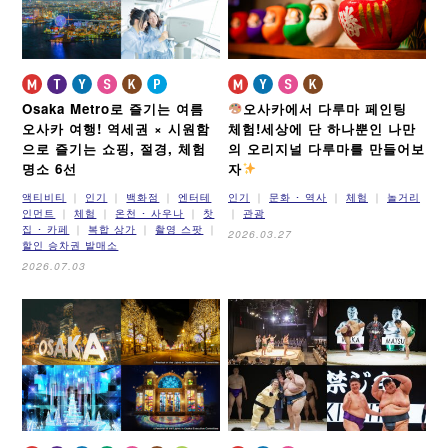
Osaka Metro로 즐기는 여름
오사카에서 다루마 페인팅
오사카 여행!
역세권 × 시원함
체험!
세상에 단 하나뿐인 나만
으로 즐기는 쇼핑, 절경, 체험
의 오리지널 다루마를 만들어보
명소 6선
자
액티비티
인기
백화점
엔터테
인기
문화 ･ 역사
체험
놀거리
인먼트
체험
온천 ･ 사우나
찻
관광
집 ･ 카페
복합 상가
촬영 스팟
2026.03.27
할인 승차권 발매소
2026.07.03