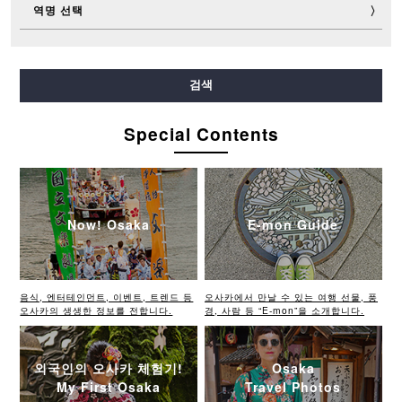
역명 선택
미도스지선
다니마치선
요쓰바시선
주오선
검색
센니치마에선
사카이스지선
나가호리쓰루미료쿠치선
이마자토스지선
Special Contents
뉴트램
Now! Osaka
E-mon Guide
음식, 엔터테인먼트, 이벤트, 트렌드 등
오사카에서 만날 수 있는 여행 선물, 풍
오사카의 생생한 정보를 전합니다.
경, 사람 등 “E-mon”을 소개합니다.
외국인의 오사카 체험기!
Osaka
My First Osaka
Travel Photos