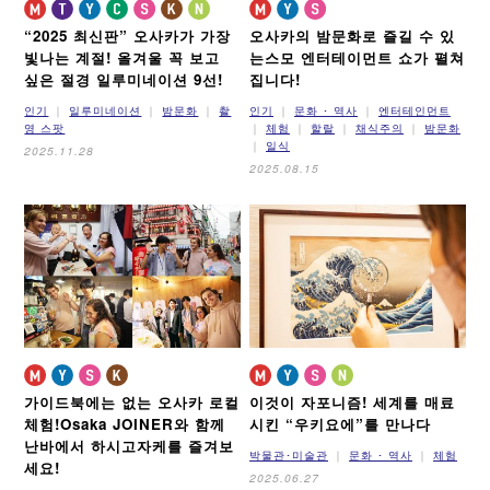
“2025 최신판” 오사카가 가장
오사카의 밤문화로 즐길 수 있
빛나는 계절!
올겨울 꼭 보고
는
스모 엔터테이먼트 쇼가 펼쳐
싶은 절경 일루미네이션 9선!
집니다!
인기
일루미네이션
밤문화
촬
인기
문화 ･ 역사
엔터테인먼트
영 스팟
체험
할랄
채식주의
밤문화
일식
2025.11.28
2025.08.15
가이드북에는 없는 오사카 로컬
이것이 자포니즘!
세계를 매료
체험!
Osaka JOINER와 함께
시킨 “우키요에”를 만나다
난바에서 하시고자케를 즐겨보
박물관･미술관
문화 ･ 역사
체험
세요!
2025.06.27