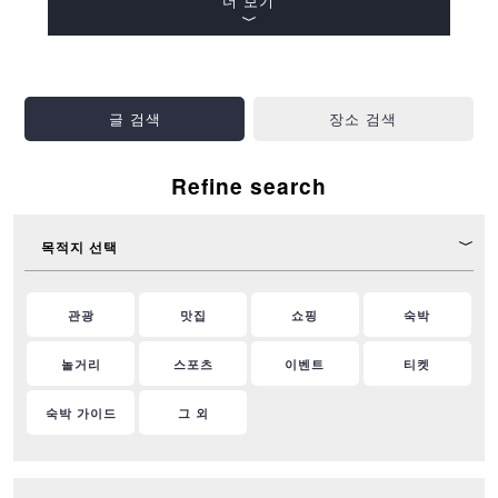
더 보기
글 검색
장소 검색
Refine search
목적지 선택
관광
맛집
쇼핑
숙박
놀거리
스포츠
이벤트
티켓
숙박 가이드
그 외