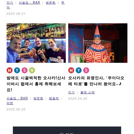
인기
선술집 ･ BAR
밤문화
투
어
2025.08.01
밤에도 시끌벅적한 오사카!
신사
오사카의 유명인사, ‘쿠이다오
이바시 펍에서 흥에 취해보세
레 타로’를 만나러 왔어요~♪
요!
인기
촬영 스팟
선술집 ･ BAR
밤문화
팝컬쳐
2025.04.25
라멘
2025.06.20