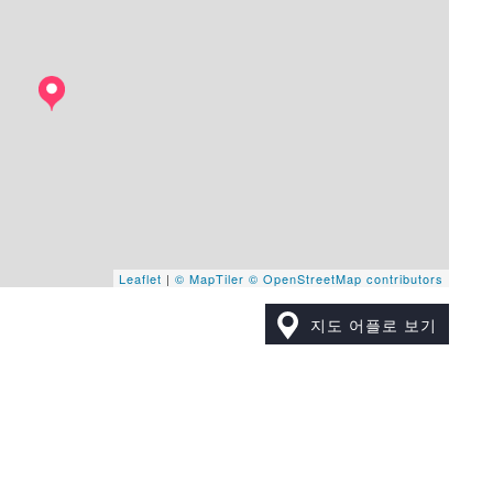
Leaflet
|
© MapTiler
© OpenStreetMap contributors
지도 어플로 보기