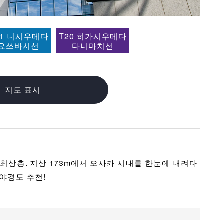
11 니시우메다
T20 히가시우메다
요쓰바시선
다니마치선
지도 표시
최상층. 지상 173m에서 오사카 시내를 한눈에 내려다
 야경도 추천!