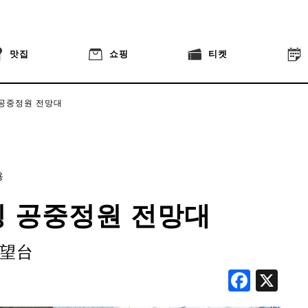
맛집
쇼핑
티켓
공중정원 전망대
용
 공중정원 전망대
展望台
Face
X