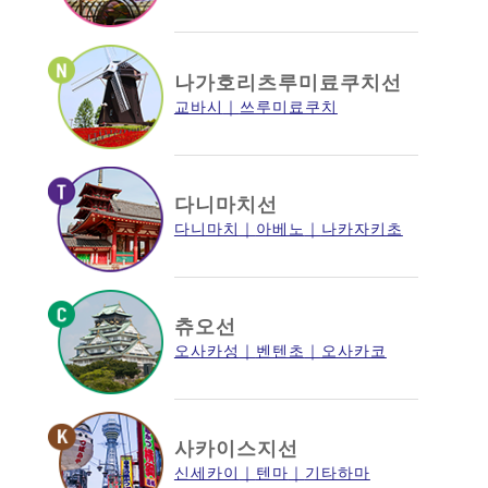
나가호리츠루미료쿠치선
교바시
쓰루미료쿠치
다니마치선
다니마치
아베노
나카자키초
츄오선
오사카성
벤텐초
오사카코
사카이스지선
신세카이
텐마
기타하마