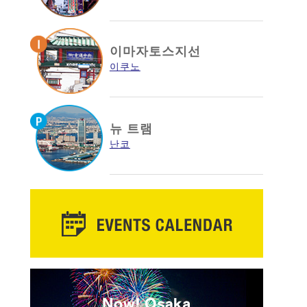
이마자토스지선
이쿠노
뉴 트램
난코