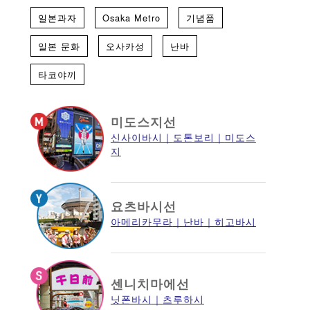
일본과자
Osaka Metro
기념품
일본 문화
오사카성
난바
타코야끼
미도스지선
신사이바시
도톤보리
미도스
지
요츠바시선
아메리카무라
난바
히고바시
센니치마에선
닛폰바시
츠루하시