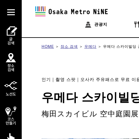
관광지
HOME
장소 검색
우메다
우메다 스카이빌딩 
인기
촬영 스팟
오사카 주유패스로 무료 이
우메다 스카이빌딩
梅田スカイビル 空中庭園