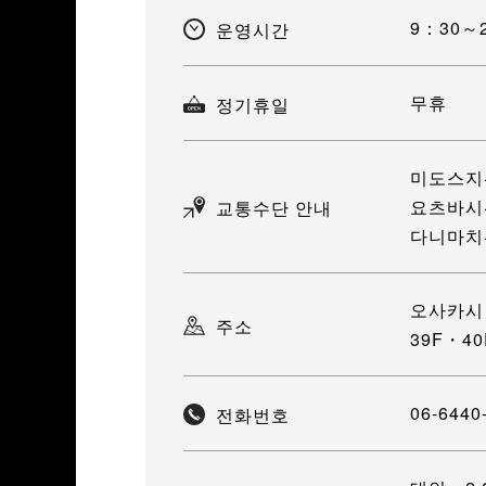
9：30～
운영시간
무휴
정기휴일
미도스지선
요츠바시선
교통수단 안내
다니마치선
오사카시 
주소
39F・4
06-6440
전화번호