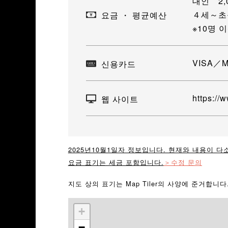
대인 2,
４세～초
요금 ・ 평균예산
※10명 
VISA／
신용카드
https://
웹 사이트
2025년10월1일자 정보입니다. 현재와 내용이 다
요금 표기는 세금 포함입니다.
＞수정 문의
지도 상의 표기는 Map Tiler의 사양에 준거합니
+
−