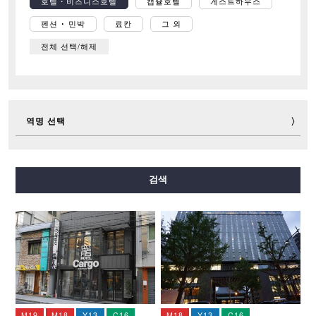
호텔・비즈니스호텔
캡슐호텔
게스트하우스
펜션 ･ 민박
료칸
그 외
전체 선택/해제
역명 선택
미도스지선
다니마치선
요쓰바시선
주오선
검색
센니치마에선
사카이스지선
나가호리쓰루미료쿠치선
이마자토스지선
뉴트램
M19
M18
Y13
C16
M18
Y13
C16