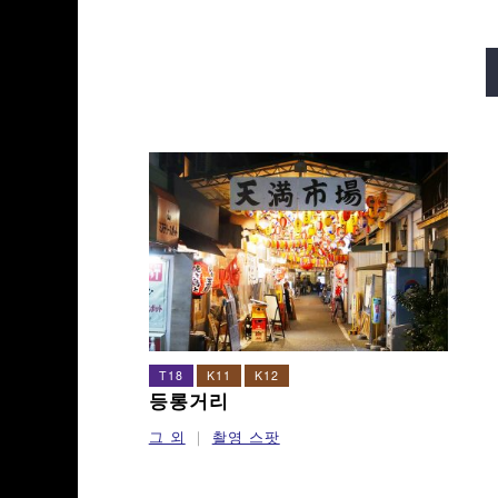
미도스지선
다니마치선
사카이스지선
나가호리쓰루미
T18
K11
K12
등롱거리
그 외
촬영 스팟