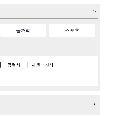
놀거리
스포츠
팝컬쳐
사원・신사