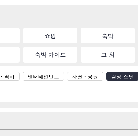
쇼핑
숙박
숙박 가이드
그 외
･ 역사
엔터테인먼트
자연・공원
촬영 스팟