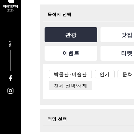
목적지 선택
관광
맛집
SNS
이벤트
티켓
박물관･미술관
인기
문화 
전체 선택/해제
역명 선택