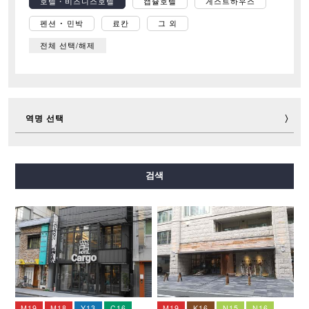
호텔・비즈니스호텔
캡슐호텔
게스트하우스
펜션 ･ 민박
료칸
그 외
전체 선택/해제
역명 선택
미도스지선
다니마치선
요쓰바시선
주오선
검색
센니치마에선
사카이스지선
나가호리쓰루미료쿠치선
이마자토스지선
뉴트램
M19
M18
Y13
C16
M19
K16
N15
N16