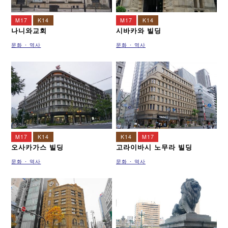
M17
K14
M17
K14
나니와교회
시바카와 빌딩
문화 ･ 역사
문화 ･ 역사
M17
K14
K14
M17
오사카가스 빌딩
고라이바시 노무라 빌딩
문화 ･ 역사
문화 ･ 역사