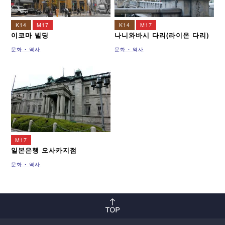
K14
M17
K14
M17
이코마 빌딩
나니와바시 다리(라이온 다리)
문화 ･ 역사
문화 ･ 역사
M17
일본은행 오사카지점
문화 ･ 역사