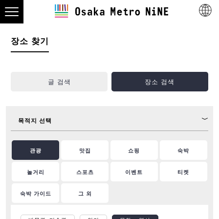
장소 찾기
글 검색
장소 검색
목적지 선택
관광
맛집
쇼핑
숙박
놀거리
스포츠
이벤트
티켓
숙박 가이드
그 외