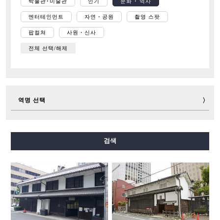
박물관･미술관
인기
문화 ･ 역사
엔터테인먼트
자연・공원
촬영 스팟
팝컬쳐
사원・신사
전체 선택/해제
역명 선택
미도스지선
다니마치선
요쓰바시선
주오선
검색
센니치마에선
사카이스지선
나가호리쓰루미료쿠치선
이마자토스지선
뉴트램