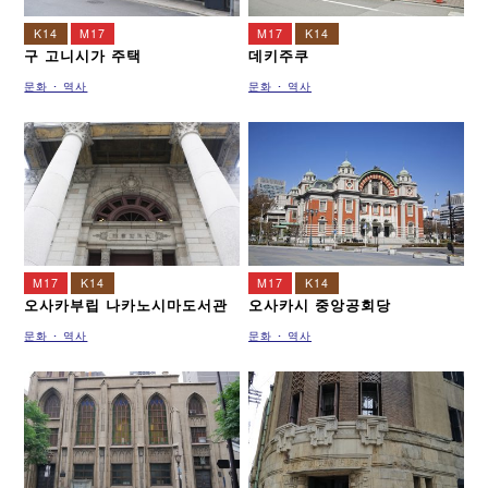
K14
M17
M17
K14
구 고니시가 주택
데키주쿠
문화 ･ 역사
문화 ･ 역사
M17
K14
M17
K14
오사카부립 나카노시마도서관
오사카시 중앙공회당
문화 ･ 역사
문화 ･ 역사