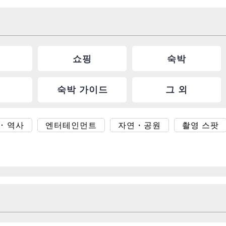
쇼핑
숙박
숙박 가이드
그 외
･ 역사
엔터테인먼트
자연・공원
촬영 스팟