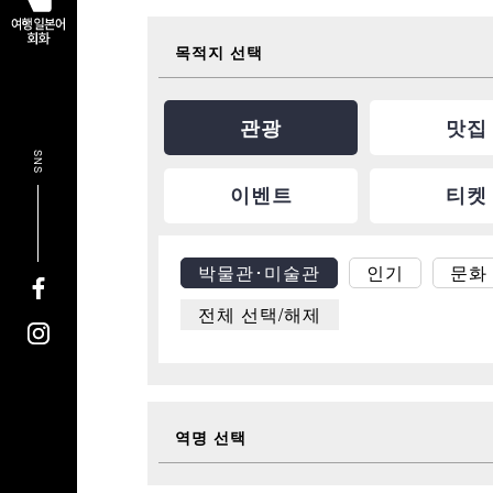
목적지 선택
관광
맛집
SNS
이벤트
티켓
박물관･미술관
인기
문화 
전체 선택/해제
역명 선택