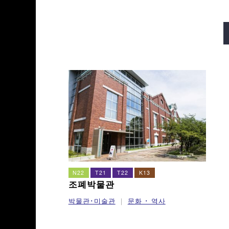
미도스지선
다니마치선
사카이스지선
나가호리쓰루미
N22
T21
T22
K13
조폐박물관
박물관･미술관
문화 ･ 역사