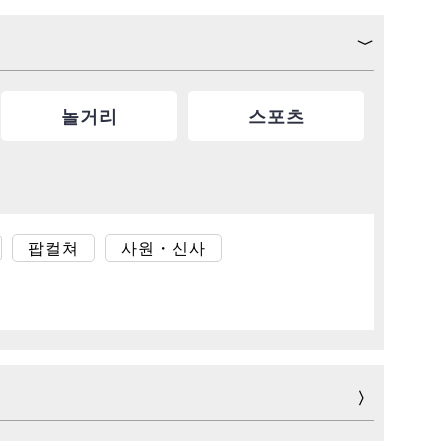
놀거리
스포츠
팝컬쳐
사원・신사