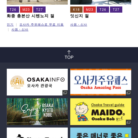
T26
M23
T27
K18
M23
T26
T27
화종 총본산 시텐노지 절
잇신지 절
인기
오사카 주유패스로 무료 이용
사원・신사
사원・신사