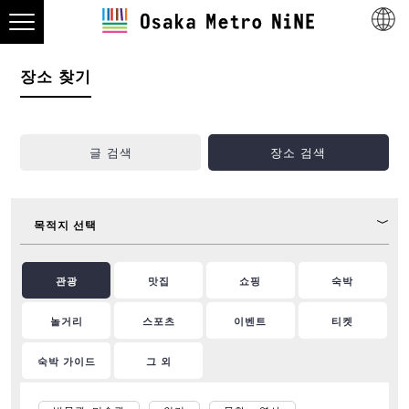
장소 찾기
글 검색
장소 검색
목적지 선택
관광
맛집
쇼핑
숙박
놀거리
스포츠
이벤트
티켓
숙박 가이드
그 외