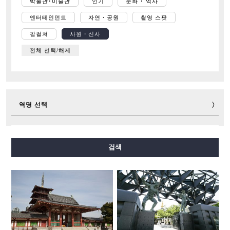
박물관･미술관
인기
문화 ･ 역사
엔터테인먼트
자연・공원
촬영 스팟
팝컬쳐
사원・신사
전체 선택/해제
역명 선택
미도스지선
다니마치선
요쓰바시선
주오선
검색
센니치마에선
사카이스지선
나가호리쓰루미료쿠치선
이마자토스지선
뉴트램