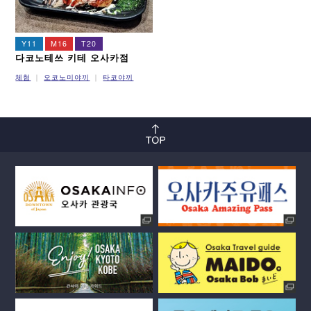
Y11
M16
T20
다코노테쓰 키테 오사카점
체험
오코노미야끼
타코야끼