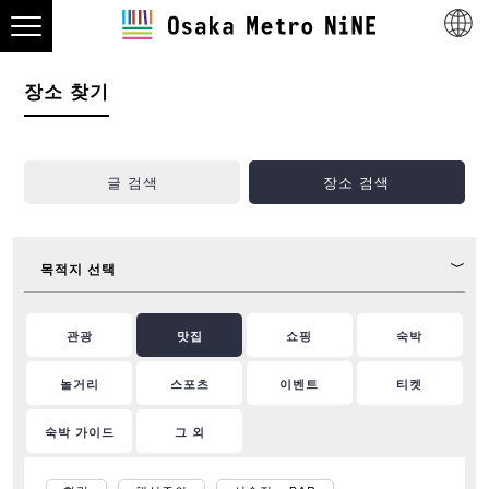
장소 찾기
글 검색
장소 검색
목적지 선택
관광
맛집
쇼핑
숙박
놀거리
스포츠
이벤트
티켓
숙박 가이드
그 외