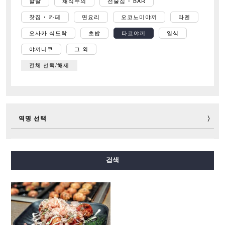
할랄
채식주의
선술집 ･ BAR
찻집 ･ 카페
면요리
오코노미야끼
라멘
오사카 식도락
초밥
타코야끼
일식
야끼니쿠
그 외
전체 선택/해제
역명 선택
미도스지선
다니마치선
요쓰바시선
주오선
검색
센니치마에선
사카이스지선
나가호리쓰루미료쿠치선
이마자토스지선
뉴트램