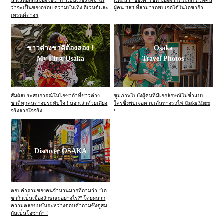
นำเสนอสีสันของโอซาก้าแบบเรียลไทม์ ไม่
แนะนำ “ของดี” เช่น ของฝากที่ระลึก ทิวทัศน์
ว่าจะเป็นของอร่อย ความบันเทิง อีเวนต์และ
ผู้คน ฯลฯ ที่สามารถพบเจอได้ในโอซาก้า
เทรนด์ต่างๆ
ชาวต่างชาติต้องลอง !
Osaka
My First Osaka
Travel Photos
สัมผัสประสบการณ์ในโอซาก้าที่ชาวต่าง
ซูมภาพไปยังผู้คนที่มีเอกลักษณ์ไม่ซ้ำแบบ
ชาติทุกคนต่างประทับใจ ! บอกเล่าด้วยเสียง
ใครซึ่งพบเจอตามเส้นทางรถไฟ Osaka Metro
จริงจากใจจริง
!
Discover OSAKA
ตอบคำถามของคนจำนวนมากที่ถามว่า “โอ
ซาก้าเป็นเมืองลักษณะอย่างไร?” โดยผนวก
ความตลกขบขันระหว่างตอบคำถามซึ่งดูสม
กับเป็นโอซาก้า !