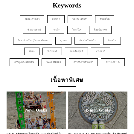
Keywords
วัดและศาลเจ้า
ศาลเจ้า
ของดังโอซาก้า
ขนมญี่ปุ่น
ชีวิตยามราตรี
ราเม็ง
โดตงโบริ
ช็อปปิ้งสตรีท
โอซาก้าเมโทร (Osaka Metro)
อุเมดะ
ปราสาทโอซาก้า
ชินเซไก
นัมบะ
ชินไซบาชิ
ล่องเรือครุยส์
ทาโกยากิ
การ์ตูนและอนิเมชั่น
วัฒนธรรมย่อย
การตระเวนจิบเหล้า
モデルコース
เนื้อหาพิเศษ
Now! Osaka
E-mon Guide