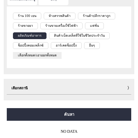
ร้าน 100 เยน
ห้างสรรพสินค้า
ร้านค้าปลีกราคาถูก
ร้ายขายยา
ร้านขายเครื่องใช้ไฟฟ้า
แฟชั่น
ผลิตภัณฑ์อาหาร
สินค้าเบ็ดเตล็ดที่ใช้ในชีวิตประจำวัน
ช็อปปิ้งคอมเพล็กซ์
อาร์เคดช็อปปิ้ง
อื่นๆ
เลือกทั้งหมด/เอาออกทั้งหมด
เลือกสถานี
สายมิโดซุจิ
สายทานิมาจิ
สายยตสึบาชิ
สายจูโอ
ค้นหา
สายเซ็นนิจิมาเอะ
สายซาไกซุจิ
สายนากาโฮริ สึรุมิเรียคุจิ
สายอิมาซาโตะซุจิ
สายนิวแทรม
NO DATA