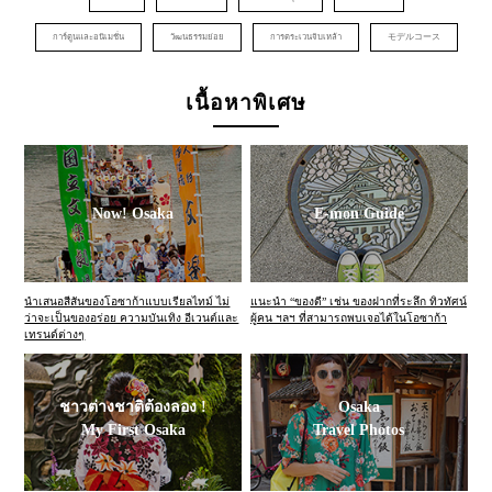
การ์ตูนและอนิเมชั่น
วัฒนธรรมย่อย
การตระเวนจิบเหล้า
モデルコース
เนื้อหาพิเศษ
Now! Osaka
E-mon Guide
นำเสนอสีสันของโอซาก้าแบบเรียลไทม์ ไม่
แนะนำ “ของดี” เช่น ของฝากที่ระลึก ทิวทัศน์
ว่าจะเป็นของอร่อย ความบันเทิง อีเวนต์และ
ผู้คน ฯลฯ ที่สามารถพบเจอได้ในโอซาก้า
เทรนด์ต่างๆ
ชาวต่างชาติต้องลอง !
Osaka
My First Osaka
Travel Photos