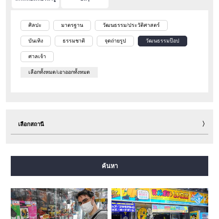
ศิลปะ
มาตรฐาน
วัฒนธรรม/ประวัติศาสตร์
บันเทิง
ธรรมชาติ
จุดถ่ายรูป
วัฒนธรรมป๊อป
ศาลเจ้า
เลือกทั้งหมด/เอาออกทั้งหมด
เลือกสถานี
สายมิโดซุจิ
สายทานิมาจิ
สายยตสึบาชิ
สายจูโอ
ค้นหา
สายเซ็นนิจิมาเอะ
สายซาไกซุจิ
สายนากาโฮริ สึรุมิเรียคุจิ
สายอิมาซาโตะซุจิ
สายนิวแทรม