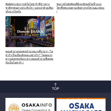
สัมผัสประสบการณ์ในโอซาก้าที่ชาวต่าง
ซูมภาพไปยังผู้คนที่มีเอกลักษณ์ไม่ซ้ำแบบ
ชาติทุกคนต่างประทับใจ ! บอกเล่าด้วยเสียง
ใครซึ่งพบเจอตามเส้นทางรถไฟ Osaka Metro
จริงจากใจจริง
!
Discover OSAKA
ตอบคำถามของคนจำนวนมากที่ถามว่า “โอ
ซาก้าเป็นเมืองลักษณะอย่างไร?” โดยผนวก
ความตลกขบขันระหว่างตอบคำถามซึ่งดูสม
กับเป็นโอซาก้า !