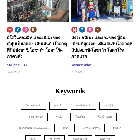
ฮีโร่ในคอมมิค และอนิเมะของ
มังงะ อนิเมะ และเกมของญี่ปุ่น
ญี่ปุ่นเป็นอมตะ!
เดินเล่นกับโอตาคุ
เยี่ยมที่สุดเลย!
เดินเล่นกับโอตาคุที่
ที่นิปปงบาชิ/โอซาก้า โอตาโร้ด
นิปปงบาชิ/โอซาก้า โอตาโร้ด
ภาคหลัง
ภาคแรก
วัฒนธรรมป๊อป
วัฒนธรรมป๊อป
2020.08.28
2020.08.21
Keywords
วัดและศาลเจ้า
ศาลเจ้า
ของดังโอซาก้า
ขนมญี่ปุ่น
ชีวิตยามราตรี
ราเม็ง
โดตงโบริ
ช็อปปิ้งสตรีท
โอซาก้าเมโทร (Osaka Metro)
อุเมดะ
ปราสาทโอซาก้า
ชินเซไก
นัมบะ
ชินไซบาชิ
ล่องเรือครุยส์
ทาโกยากิ