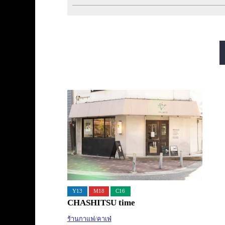
สายมิโดซุจิ
สายทานิมาจิ
สายซาไกซุจิ
สายนากาโฮริ สึรุมิเรี
Y13
M18
C16
CHASHITSU time
ร้านกาแฟ/คาเฟ่