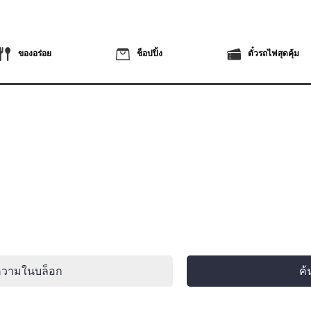
ของอร่อย
ช็อปปิ้ง
ตั๋วรถไฟสุดคุ้ม
ความในบล็อก
ค้