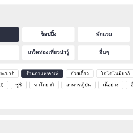
ช็อปปิ้ง
พักแรม
เกร็ดท่องเที่ยวน่ารู้
อื่นๆ
ยะ/บาร์
ร้านกาแฟ/คาเฟ่
ก๋วยเตี๋ยว
โอโคโนมิยากิ
d)
ซูชิ
ทาโกยากิ
อาหารญี่ปุ่น
เนื้อย่าง
อ