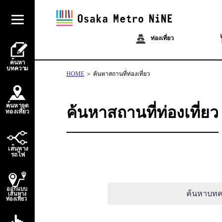
ท่องเที่ยว
้
ค
น
ห
า
บ
ท
ควา
ม
HOME
ค้นหาสถานที่ท่องเที่ยว
้
ค
น
ห
า
จ
ุ
ด
ค้นหาสถานที่ท่องเที่ยว
่
่
ท
อ
ง
เ
ท
ี
ย
ว
้
เ
ส
น
ท
า
ง
ไ
ร
ถ
ฟ
ออกแบบ
ค้นหาบท
เส้นทาง
ท่องเที่ยว