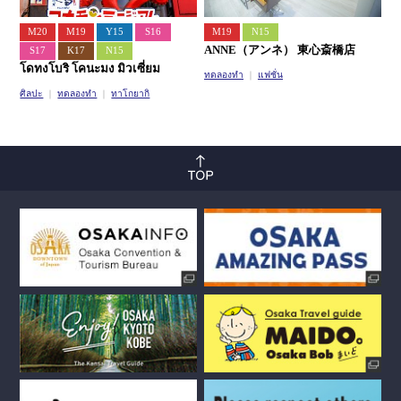
M20
M19
Y15
S16
M19
N15
ANNE（アンネ） 東心斎橋店
S17
K17
N15
โดทงโบริ โคนะมง มิวเซี่ยม
ทดลองทำ
แฟชั่น
ศิลปะ
ทดลองทำ
ทาโกยากิ