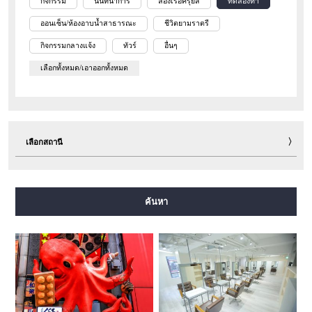
กิจกรรม
นันทนาการ
ล่องเรือครุยส์
ทดลองทำ
ออนเซ็น/ห้องอาบน้ำสาธารณะ
ชีวิตยามราตรี
กิจกรรมกลางแจ้ง
ทัวร์
อื่นๆ
เลือกทั้งหมด/เอาออกทั้งหมด
เลือกสถานี
สายมิโดซุจิ
สายทานิมาจิ
สายยตสึบาชิ
สายจูโอ
ค้นหา
สายเซ็นนิจิมาเอะ
สายซาไกซุจิ
สายนากาโฮริ สึรุมิเรียคุจิ
สายอิมาซาโตะซุจิ
สายนิวแทรม