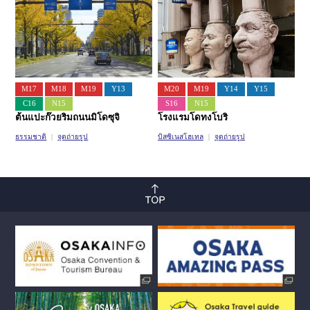
M17
M18
M19
Y13
M20
M19
Y14
Y15
C16
N15
S16
N15
ต้นแปะก๊วยริมถนนมิโดซุจิ
โรงแรมโดทงโบริ
ธรรมชาติ
จุดถ่ายรูป
บิสซิเนสโฮเทล
จุดถ่ายรูป