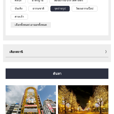
ศิลปะ
มาตรฐาน
วัฒนธรรม/ประวัติศาสตร์
บันเทิง
ธรรมชาติ
จุดถ่ายรูป
วัฒนธรรมป๊อป
ศาลเจ้า
เลือกทั้งหมด/เอาออกทั้งหมด
เลือกสถานี
สายมิโดซุจิ
สายทานิมาจิ
สายยตสึบาชิ
สายจูโอ
ค้นหา
สายเซ็นนิจิมาเอะ
สายซาไกซุจิ
สายนากาโฮริ สึรุมิเรียคุจิ
สายอิมาซาโตะซุจิ
สายนิวแทรม