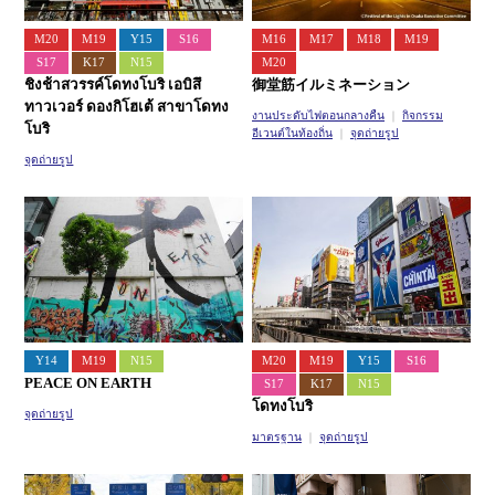
M20
M19
Y15
S16
M16
M17
M18
M19
S17
K17
N15
M20
ชิงช้าสวรรค์โดทงโบริ เอบิสึ
御堂筋イルミネーション
ทาวเวอร์ ดองกิโฮเต้ สาขาโดทง
งานประดับไฟตอนกลางคืน
กิจกรรม
โบริ
อีเวนต์ในท้องถิ่น
จุดถ่ายรูป
จุดถ่ายรูป
Y14
M19
N15
M20
M19
Y15
S16
PEACE ON EARTH
S17
K17
N15
โดทงโบริ
จุดถ่ายรูป
มาตรฐาน
จุดถ่ายรูป