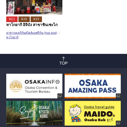
M22
K18
K19
ทาโกยากิ อิจิบัง สาขาชินเซะไก
อาหารอเมริกันสไตล์แอฟริกัน (Soul food)
ทาโกยากิ