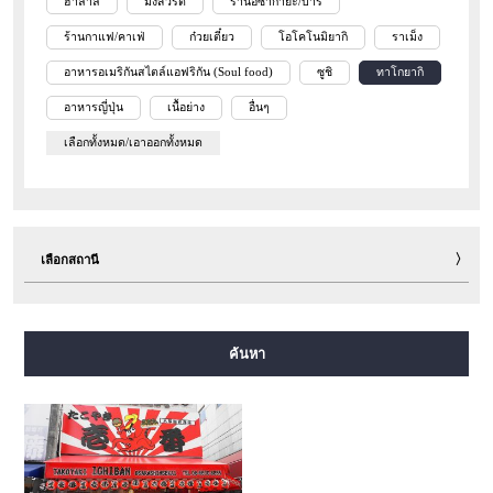
ฮาลาล
มังสวิรัติ
ร้านอิซากายะ/บาร์
ร้านกาแฟ/คาเฟ่
ก๋วยเตี๋ยว
โอโคโนมิยากิ
ราเม็ง
อาหารอเมริกันสไตล์แอฟริกัน (Soul food)
ซูชิ
ทาโกยากิ
อาหารญี่ปุ่น
เนื้อย่าง
อื่นๆ
เลือกทั้งหมด/เอาออกทั้งหมด
เลือกสถานี
สายมิโดซุจิ
สายทานิมาจิ
สายยตสึบาชิ
สายจูโอ
ค้นหา
สายเซ็นนิจิมาเอะ
สายซาไกซุจิ
สายนากาโฮริ สึรุมิเรียคุจิ
สายอิมาซาโตะซุจิ
สายนิวแทรม