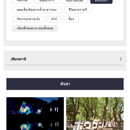
กิจกรรม
นันทนาการ
ล่องเรือครุยส์
ทดลองทำ
ออนเซ็น/ห้องอาบน้ำสาธารณะ
ชีวิตยามราตรี
กิจกรรมกลางแจ้ง
ทัวร์
อื่นๆ
เลือกทั้งหมด/เอาออกทั้งหมด
เลือกสถานี
สายมิโดซุจิ
สายทานิมาจิ
สายยตสึบาชิ
สายจูโอ
ค้นหา
สายเซ็นนิจิมาเอะ
สายซาไกซุจิ
สายนากาโฮริ สึรุมิเรียคุจิ
สายอิมาซาโตะซุจิ
สายนิวแทรม