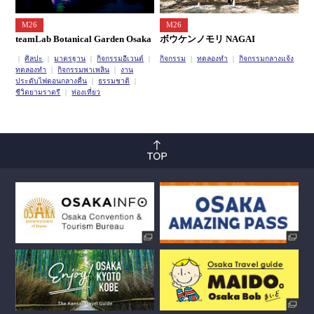
M26
M26
teamLab Botanical Garden Osaka
ボウケンノモリ NAGAI
ศิลปะ
มาตรฐาน
กิจกรรมอีเวนต์
กิจกรรม
ทดลองทำ
กิจกรรมกลางแจ้ง
ทดลองทำ
กิจกรรมพาเพลิน
งาน
ประดับไฟตอนกลางคืน
ธรรมชาติ
ชีวิตยามราตรี
ท่องเที่ยว