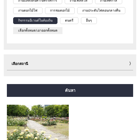
งานแสดงสินค้า/นิทรรศการ
งานเฟสติวัล
งานเทศกาล
งานดอกไม้ไฟ
การชมดอกไม้
งานประดับไฟตอนกลางคืน
กิจกรรมอีเวนต์ในท้องถิ่น
ดนตรี
อื่นๆ
เลือกทั้งหมด/เอาออกทั้งหมด
เลือกสถานี
สายมิโดซุจิ
สายทานิมาจิ
สายยตสึบาชิ
สายจูโอ
ค้นหา
สายเซ็นนิจิมาเอะ
สายซาไกซุจิ
สายนากาโฮริ สึรุมิเรียคุจิ
สายอิมาซาโตะซุจิ
สายนิวแทรม