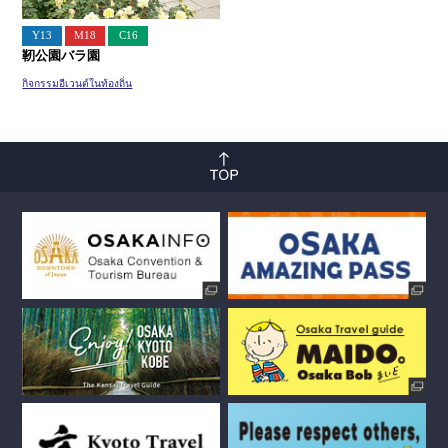
Y13
M18
C16
靭公園バラ園
กิจกรรมอีเวนต์ในท้องถิ่น