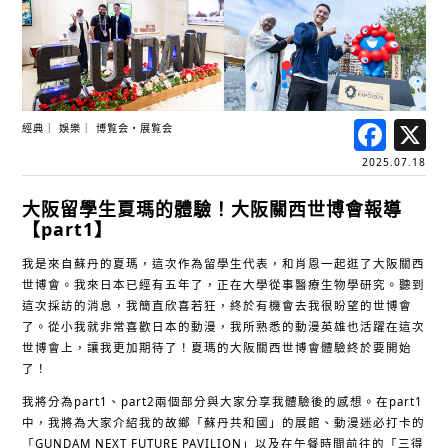
Fac
經典
娛樂
博覧会・展覧会
2025.07.18
大阪留學生夏瑪的體驗！大阪關西世博會報導
【part1】
我是來自蘇丹的夏瑪，這次作為留學生代表，和肖恩一起逛了大阪關西
世博會。我來日本已經有五年了，正在大學從事醫療生物學研究。聽到
這次採訪的消息，我簡直欣喜若狂，終於有機會去我很盼望的世博會
了。從小我就非常喜歡日本的動漫，我所熟悉的動漫英雄也活躍在這次
世博會上，讓我更加期待了！夏瑪的大阪關西世博會體驗終於要開始
了！
我將分為part1、part2兩個部分與大家分享我體驗後的感想。在part1
中，我將為大家介紹我的故鄉「蘇丹共和國」的展館、動漫迷必打卡的
「GUNDAM NEXT FUTURE PAVILION」以及在午餐時間前往的「三得