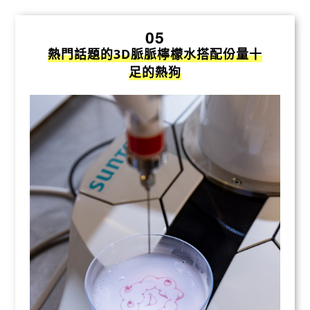
05
熱門話題的3D脈脈檸檬水搭配份量十
足的熱狗