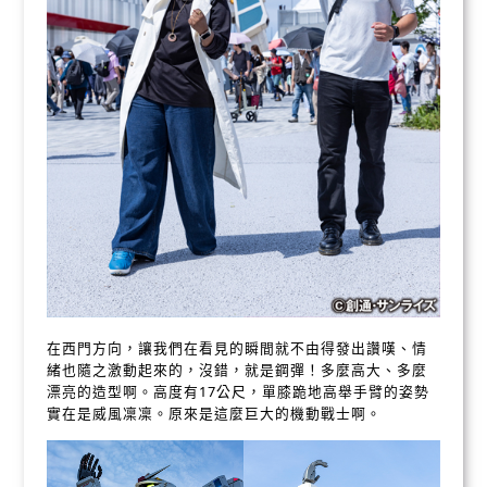
在西門方向，讓我們在看見的瞬間就不由得發出讚嘆、情
緒也隨之激動起來的，沒錯，就是鋼彈！多麼高大、多麼
漂亮的造型啊。高度有17公尺，單膝跪地高舉手臂的姿勢
實在是威風凜凜。原來是這麼巨大的機動戰士啊。