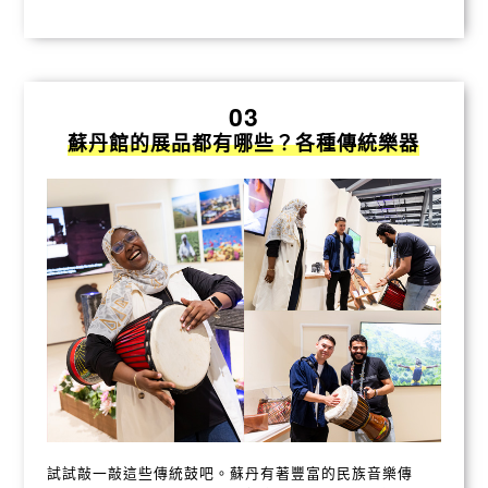
03
蘇丹館的展品都有哪些？各種傳統樂器
試試敲一敲這些傳統鼓吧。蘇丹有著豐富的民族音樂傳