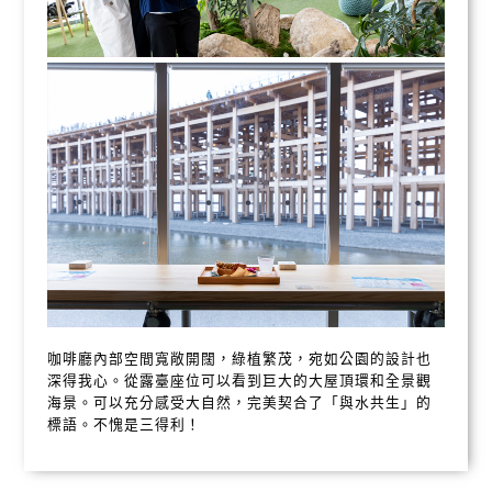
咖啡廳內部空間寬敞開闊，綠植繁茂，宛如公園的設計也
深得我心。從露臺座位可以看到巨大的大屋頂環和全景觀
海景。可以充分感受大自然，完美契合了「與水共生」的
標語。不愧是三得利！