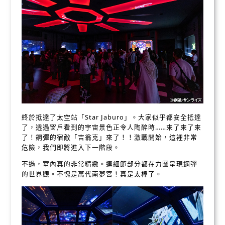
終於抵達了太空站「Star Jaburo」。大家似乎都安全抵達
了，透過窗戶看到的宇宙景色正令人陶醉時……來了來了來
了！鋼彈的宿敵「吉翁克」來了！！激戰開始，這裡非常
危險，我們即將進入下一階段。
不過，室內真的非常精緻。連細節部分都在力圖呈現鋼彈
的世界觀。不愧是萬代南夢宮！真是太棒了。