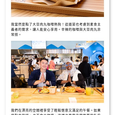
我當然是點了大豆肉丸咖哩熱狗！這道菜也考慮到素食主
義者的需求，讓人能安心享用。辛辣的咖哩與大豆肉丸非
常搭。
我們在漂亮的空間裡享受了輕鬆愜意又滿足的午餐。如果