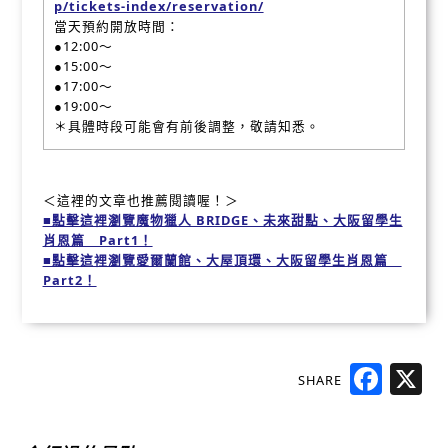
p/tickets-index/reservation/
當天預約開放時間：
●12:00～
●15:00～
●17:00～
●19:00～
＊具體時段可能會有前後調整，敬請知悉。
＜這裡的文章也推薦閱讀喔！＞
■點擊這裡瀏覽魔物獵人 BRIDGE、未來甜點、大阪留學生
肖恩篇 Part1！
■點擊這裡瀏覽愛爾蘭館、大屋頂環、大阪留學生肖恩篇
Part2！
SHARE
Faceb
X