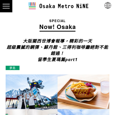
SPECIAL
Now! Osaka
大阪關西世博會報導，精彩的一天
超級震撼的鋼彈、蘇丹館、三得利咖啡廳絕對不能
錯過！
留學生夏瑪篇part1
夢島