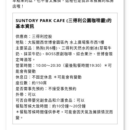
早點來的話，也不會太擁擠，這裡也是我非常推薦的私房
店哦！
SUNTORY PARK CAFE (三得利公園咖啡廳)的
基本資訊
供應商：三得利控股
地點：大阪關西世博會園區內 水上廣場集市西1樓
主要菜品：熱狗(共6種)、三得利天然水的剉冰(草莓牛
奶、抹茶牛奶)、BOSS原創咖啡、綜合果汁、世博會限
定啤酒等。
營業時間：10:00～20:30（最後點餐時間19:30）＊可
能會有變動
休息日：不固定休息 ＊可能會有變動
座位數：約150席
是否需事先預約：不接受事先預約
外帶：可以
可否自帶嬰兒副食品和介護食品：可以
餐點等候大致時間：約10分鐘～20分鐘
＊餐點等候時間僅供參考。可能會因天氣及擁擠情況而
變。