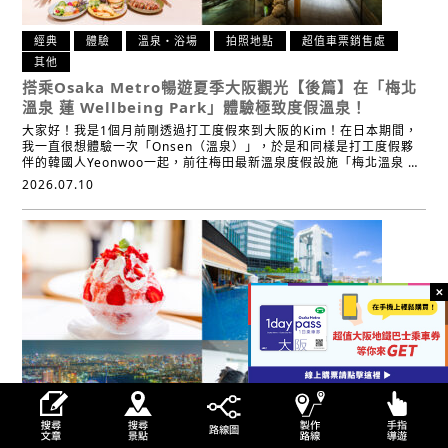
經典
體驗
溫泉・浴場
拍照地點
超值車票銷售處
其他
搭乘Osaka Metro暢遊夏季大阪觀光【後篇】
在「梅北
溫泉 蓮 Wellbeing Park」體驗極致度假溫泉！
大家好！我是1個月前剛透過打工度假來到大阪的Kim！在日本期間，
我一直很想體驗一次「Onsen（溫泉）」，於是和同樣是打工度假夥
伴的韓國人Yeonwoo一起，前往梅田最新溫泉度假設施「梅北溫泉 …
2026.07.10