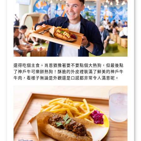
還得吃個主食。肖恩猶豫著要不要點個大熱狗，但最後點
了神戶牛可樂餅熱狗！酥脆的外皮裡裝滿了鮮美的神戶牛
牛肉，看樣子無論是外觀還是口感都非常令人滿意呢。