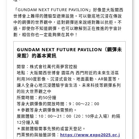
「GUNDAM NEXT FUTURE PAVILION」好像是大阪關西
世博會上難得的體驗型遊樂設施。可以徹底地沉浸在傳說
中的鋼彈的世界觀中，這對鋼彈迷來說絕對難以抗拒。不
過，即使你不知道鋼彈，也可以瞭解到正在推進的宇宙計
劃，相信你也一定能夠樂在其中！
GUNDAM NEXT FUTURE PAVILION（鋼彈未
來館）的基本資訊
開發：株式會社萬代南夢宮控股
地點：大阪關西世博會 園區內 西門附近的未來生活區
利用360度影像、沉浸式音效、地面震動、AR裝置等，
讓人全身心地沉浸體驗宇宙生活、未來科技等鋼彈系列
的壯大世界觀之中
所需時間：約50分鐘
等身大鋼彈像的開放時間：9：00～22：00
＊參觀等身大鋼彈像無需預約。
展館體驗：10：00～21：00（20：10停止入場）約隔
12分鐘入場
＊展館體驗需事先預約或當天登記。
門票預約與抽籤詳情：
https://www.expo2025.or.j