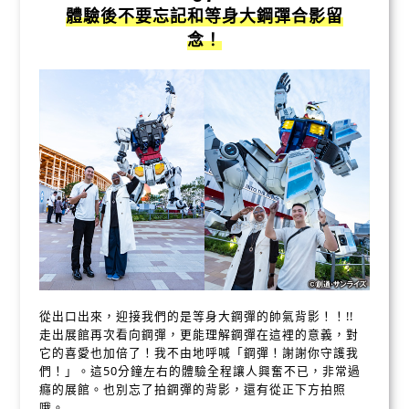
體驗後不要忘記和等身大鋼彈合影留
念！
從出口出來，迎接我們的是等身大鋼彈的帥氣背影！！!!
走出展館再次看向鋼彈，更能理解鋼彈在這裡的意義，對
它的喜愛也加倍了！我不由地呼喊「鋼彈！謝謝你守護我
們！」。這50分鐘左右的體驗全程讓人興奮不已，非常過
癮的展館。也別忘了拍鋼彈的背影，還有從正下方拍照
哦。