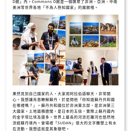
D館」內。Commons D館是一個匯聚了非洲、亞洲、中南
美洲等世界各地「不為人熟知國家」的展館哦。
果然見到自己國家的人，大家用阿拉伯語聊天，非常開
心。我想讓肖恩瞭解蘇丹，於是問他「你知道蘇丹共和國
在哪裡嗎？」。蘇丹共和國位於非洲東北部，是非洲第三
大國家。土地面積遼闊，是日本的五倍，實際上蘇丹國內
的金字塔比埃及還多。世界上最長的河流尼羅河也悠然地
流經蘇丹境內。會場裡「SUDAN」很大的文字雕塑上有水
在流動，我想這就是其象徵吧。