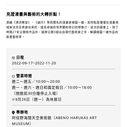
見證漫畫與藝術的大轉折點！
憑藉《漂流教室》、《誠仔》等而聞名的漫畫家楳圖一雄。其特點是僅僅在漫畫領
域無法完全表達出來的、遠見卓識的世界觀和奇幻的想像力。這次的展會上，除了
時隔27年公開新作品外，還將公開3組出自現代藝術家之手、解讀楳圖一雄作品的
裝置藝術等。
日程
2022-09-17~2022-11-20
營業時間
週二～週五／10:00～20:00
週一、週六、週日和國定假日／10:00～18:00
（閉館前30分鐘停止入場）
※9月26日（週一）為休館日
舉辦地
阿倍野海闊天空美術館（ABENO HARUKAS ART
MUSEUM）