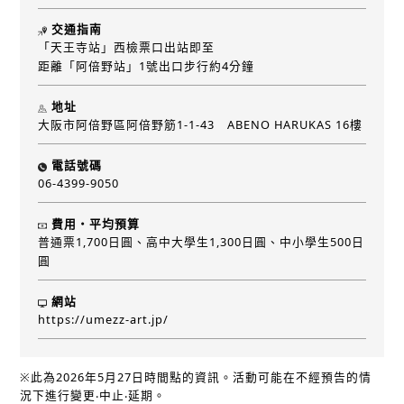
交通指南
「天王寺站」西檢票口出站即至
距離「阿倍野站」1號出口步行約4分鐘
地址
大阪市阿倍野區阿倍野筋1-1-43 ABENO HARUKAS 16樓
電話號碼
06-4399-9050
費用・平均預算
普通票1,700日圓、高中大學生1,300日圓、中小學生500日
圓
網站
https://umezz-art.jp/
※此為2026年5月27日時間點的資訊。活動可能在不經預告的情
況下進行變更‧中止‧延期。