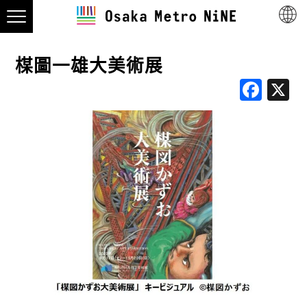
楳圖一雄大美術展
Fac