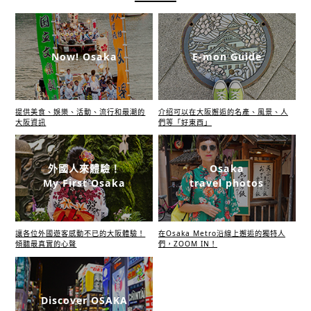
Now! Osaka
E-mon Guide
提供美食、娛樂、活動、流行和最潮的
介绍可以在大阪邂逅的名產、風景、人
大阪資訊
們等「好東西」
外國人來體驗！
Osaka
My First Osaka
travel photos
讓各位外國遊客感動不已的大阪體驗！
在Osaka Metro沿線上邂逅的獨特人
傾聽最真實的心聲
們，ZOOM IN！
Discover OSAKA