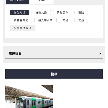
基礎知識
貨幣兌換
緊急事件
醫院
多語言幫助
觀光導引所
交通
其他
全部選擇∕取消
選擇站名
御堂筋線
谷町線
四橋線
中央線
千日前線
搜尋
堺筋線
長堀鶴見綠地線
今里筋線
新電車