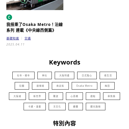
我搭乘了Osaka Metro！沿線
系列 連載
《中央線西側篇》
基礎知識
交通
2025.04.11
Keywords
社寺・佛寺
神社
大阪特產
日式點心
夜生活
拉麵
道頓堀
商店街
Osaka Metro
梅田
大阪城
新世界
難波
心斎橋
遊船
章魚燒
卡通・漫畫
次文化
續攤
觀光路線
特別內容