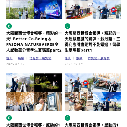
大阪關西世博會報導，精彩的一
大阪關西世博會報導，精彩的一
天!
Better Co-Being＆
天
超級震撼的鋼彈、蘇丹館、三
PASONA NATUREVERSE令
得利咖啡廳絕對不能錯過！
留學
人感動萬分
留學生夏瑪篇part2
生夏瑪篇part1
經典
娛樂
博覧会・展覧会
經典
娛樂
博覧会・展覧会
2025.07.25
2025.07.18
大阪關西世博會報導，感動的1
大阪關西世博會報導，感動的1