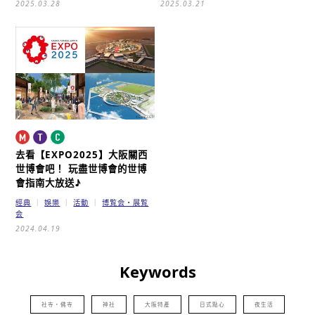
2025.03.28
2025.03.21
去看【EXPO2025】大阪關西
世博會吧！
玩盡世博會的世博
會指南大放送♪
經典
娛樂
活動
博覧会・展覧
会
2024.04.19
Keywords
社寺・佛寺
神社
大阪特產
日式點心
夜生活