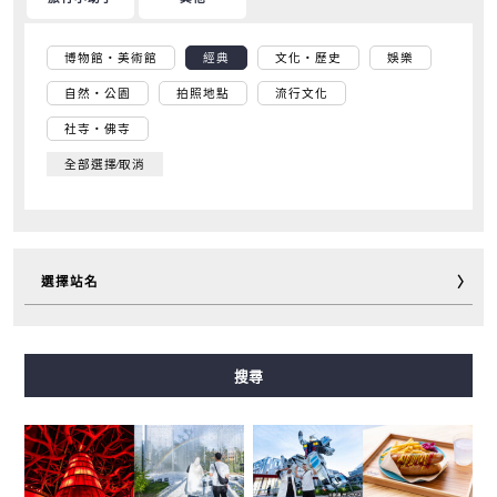
博物館・美術館
經典
文化・歷史
娛樂
自然・公園
拍照地點
流行文化
社寺・佛寺
全部選擇∕取消
選擇站名
御堂筋線
谷町線
四橋線
中央線
千日前線
搜尋
堺筋線
長堀鶴見綠地線
今里筋線
新電車