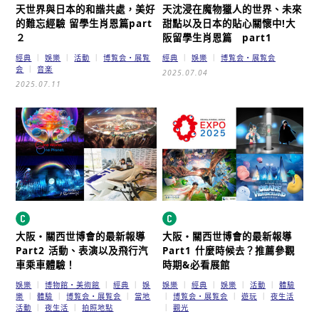
天
世界與日本的和諧共處，美好
天
沈浸在魔物獵人的世界、未來
的難忘經驗
留學生肖恩篇part
甜點以及日本的貼心關懷中!
大
２
阪留學生肖恩篇 part1
經典
娛樂
活動
博覧会・展覧
經典
娛樂
博覧会・展覧会
会
音楽
2025.07.04
2025.07.11
大阪・關西世博會的最新報導
大阪・關西世博會的最新報導
Part2
活動、表演以及飛行汽
Part1
什麼時候去？推薦參觀
車乘車體驗！
時期&必看展館
娛樂
博物館・美術館
經典
娛
娛樂
經典
娛樂
活動
體驗
樂
體驗
博覧会・展覧会
當地
博覧会・展覧会
遊玩
夜生活
活動
夜生活
拍照地點
觀光