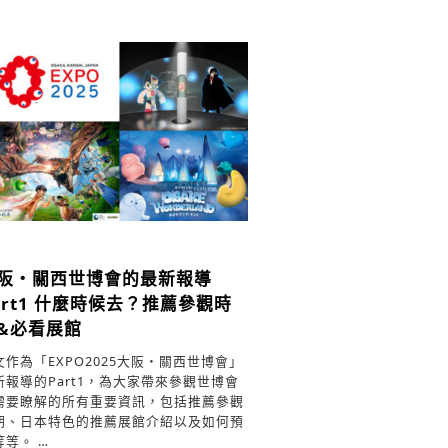
阪・關西世博會的最新報導
art1
什麼時候去？推薦參觀時
&必看展館
文作為「EXPO2025大阪・關西世博會」
新報導的Part1，為大家帶來參觀世博會
需要瞭解的所有重要資訊，包括推薦參觀
期、日本特色的推薦展館介紹以及如何預
等等。 …