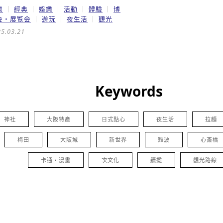
樂
經典
娛樂
活動
體驗
博
会・展覧会
遊玩
夜生活
觀光
5.03.21
Keywords
神社
大阪特產
日式點心
夜生活
拉麵
梅田
大阪城
新世界
難波
心斎橋
卡通・漫畫
次文化
續攤
觀光路線