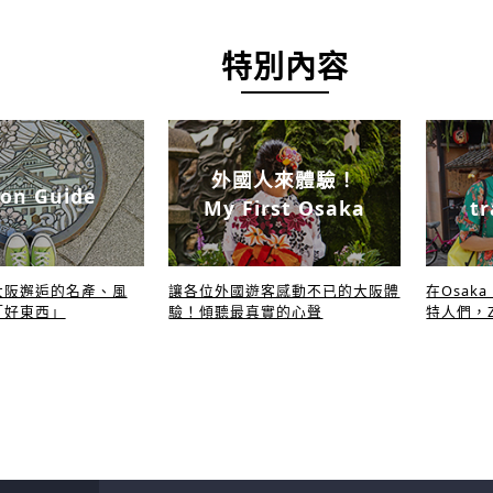
特別內容
外國人來體驗！
on Guide
My First Osaka
tr
大阪邂逅的名產、風
讓各位外國遊客感動不已的大阪體
在Osak
「好東西」
驗！傾聽最真實的心聲
特人們，Z