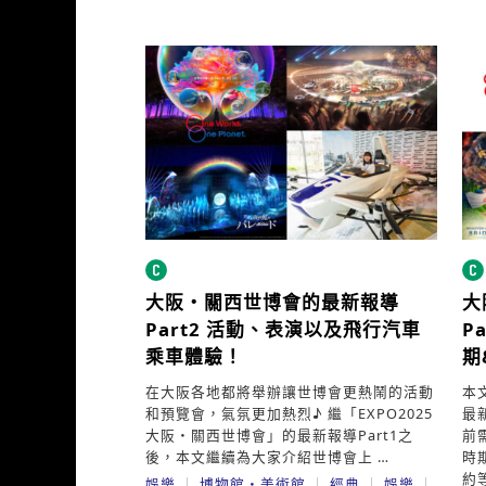
大阪・關西世博會的最新報導
大
Part2
活動、表演以及飛行汽車
P
乘車體驗！
期
在大阪各地都將舉辦讓世博會更熱鬧的活動
本
和預覽會，氣氛更加熱烈♪ 繼「EXPO2025
最
大阪・關西世博會」的最新報導Part1之
前
後，本文繼續為大家介紹世博會上 …
時
約
娛樂
博物館・美術館
經典
娛樂