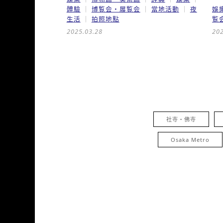
體驗
博覧会・展覧会
當地活動
夜
娛
生活
拍照地點
覧
2025.03.28
202
社寺・佛寺
Osaka Metro