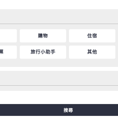
購物
住宿
票
旅行小助手
其他
線
中央線
千日前線
堺筋線
新電車
搜尋