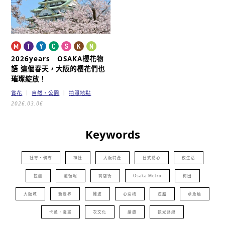
2026years OSAKA櫻花物
語
這個春天，大阪的櫻花們也
璀璨綻放！
賞花
自然・公園
拍照地點
2026.03.06
Keywords
社寺・佛寺
神社
大阪特產
日式點心
夜生活
拉麵
道頓堀
商店街
Osaka Metro
梅田
大阪城
新世界
難波
心斎橋
遊船
章魚燒
卡通・漫畫
次文化
續攤
觀光路線