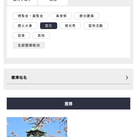
博覧会・展覧会
美食祭
節日慶典
煙火大會
賞花
燈光秀
當地活動
音楽
其他
全部選擇∕取消
選擇站名
御堂筋線
谷町線
四橋線
中央線
千日前線
搜尋
堺筋線
長堀鶴見綠地線
今里筋線
新電車