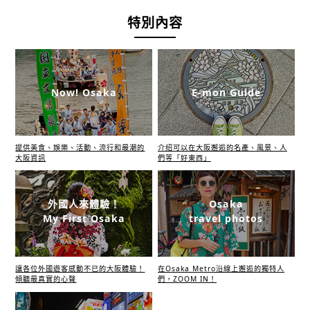
特別內容
Now! Osaka
E-mon Guide
提供美食、娛樂、活動、流行和最潮的
介绍可以在大阪邂逅的名產、風景、人
大阪資訊
們等「好東西」
外國人來體驗！
Osaka
My First Osaka
travel photos
讓各位外國遊客感動不已的大阪體驗！
在Osaka Metro沿線上邂逅的獨特人
傾聽最真實的心聲
們，ZOOM IN！