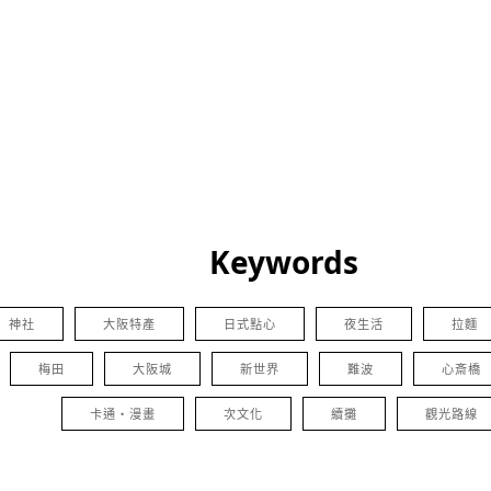
Keywords
神社
大阪特產
日式點心
夜生活
拉麵
梅田
大阪城
新世界
難波
心斎橋
卡通・漫畫
次文化
續攤
觀光路線