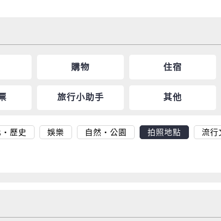
購物
住宿
票
旅行小助手
其他
化・歷史
娛樂
自然・公園
拍照地點
流行