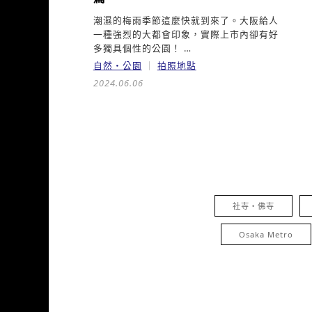
潮濕的梅雨季節這麼快就到來了。大阪給人
一種強烈的大都會印象，實際上市內卻有好
多獨具個性的公園！ …
自然・公園
拍照地點
2024.06.06
社寺・佛寺
Osaka Metro