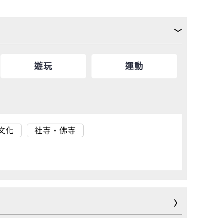
遊玩
運動
文化
社寺・佛寺