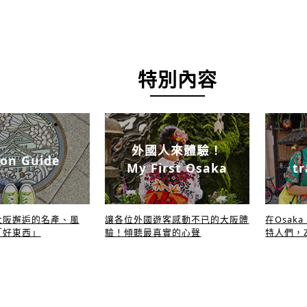
特別內容
外國人來體驗！
on Guide
My First Osaka
tr
大阪邂逅的名產、風
讓各位外國遊客感動不已的大阪體
在Osak
「好東西」
驗！傾聽最真實的心聲
特人們，Z