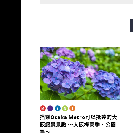
御堂筋線
谷町線
四橋
長堀鶴見綠地線
今里筋線
搭乘Osaka Metro可以抵達的大
阪絕景景點
～大阪梅雨季、公園
篇～