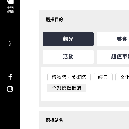
選擇目的
觀光
美食
SNS
活動
超值車
博物館・美術館
經典
文
全部選擇∕取消
選擇站名