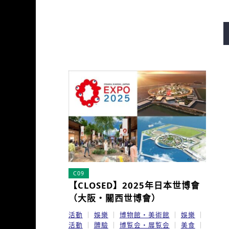
御堂筋線
谷町線
四橋
長堀鶴見綠地線
今里筋線
C09
【CLOSED】2025年日本世博會
（大阪・關西世博會）
活動
娛樂
博物館・美術館
娛樂
活動
體驗
博覧会・展覧会
美食