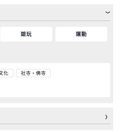
遊玩
運動
文化
社寺・佛寺