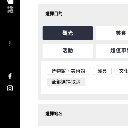
選擇目的
觀光
美食
SNS
活動
超值車
博物館・美術館
經典
文
全部選擇∕取消
選擇站名