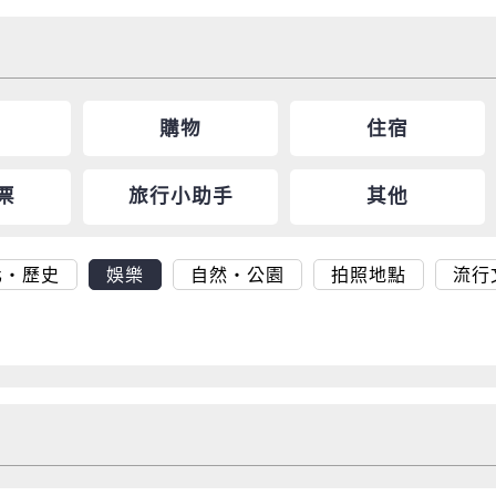
購物
住宿
票
旅行小助手
其他
化・歷史
娛樂
自然・公園
拍照地點
流行