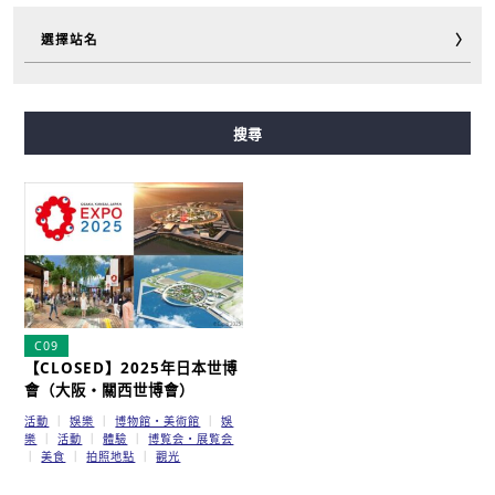
選擇站名
御堂筋線
谷町線
四橋線
中央線
千日前線
搜尋
堺筋線
長堀鶴見綠地線
今里筋線
新電車
C09
【CLOSED】2025年日本世博
會（大阪・關西世博會）
活動
娛樂
博物館・美術館
娛
樂
活動
體驗
博覧会・展覧会
美食
拍照地點
觀光