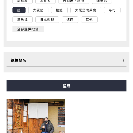
清真教
素食者
居酒屋・酒吧
咖啡館
麵
大阪燒
拉麵
大阪靈魂美食
寿司
章魚燒
日本料理
烤肉
其他
全部選擇∕取消
選擇站名
御堂筋線
谷町線
四橋線
中央線
千日前線
搜尋
堺筋線
長堀鶴見綠地線
今里筋線
新電車