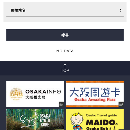
選擇站名
御堂筋線
谷町線
四橋線
中央線
千日前線
搜尋
堺筋線
長堀鶴見綠地線
今里筋線
新電車
NO DATA