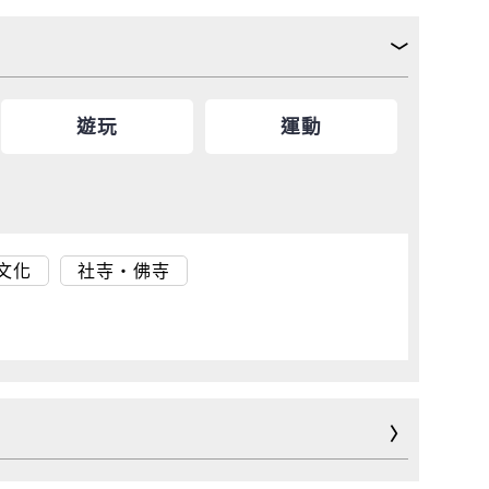
遊玩
運動
文化
社寺・佛寺