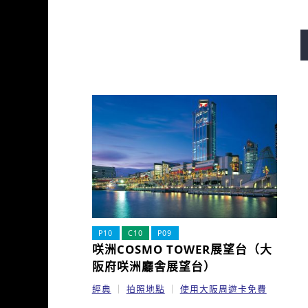
御堂筋線
谷町線
四橋
長堀鶴見綠地線
今里筋線
P10
C10
P09
咲洲COSMO TOWER展望台（大
阪府咲洲廳舎展望台）
經典
拍照地點
使用大阪周遊卡免費