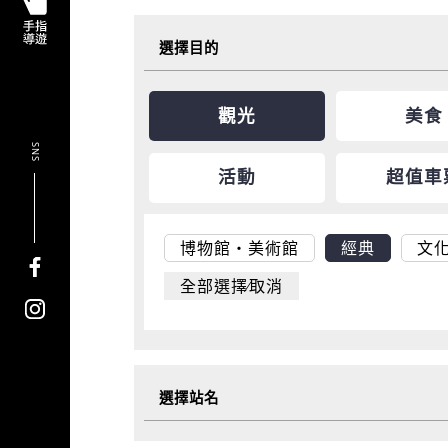
選擇目的
觀光
美食
SNS
活動
超值車
博物館・美術館
經典
文
全部選擇∕取消
選擇站名