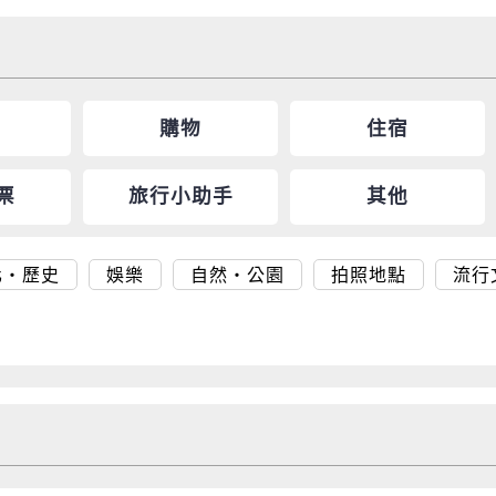
購物
住宿
票
旅行小助手
其他
化・歷史
娛樂
自然・公園
拍照地點
流行