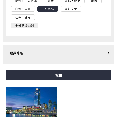
博物館・美術館
經典
文化・歷史
娛樂
自然・公園
拍照地點
流行文化
社寺・佛寺
全部選擇∕取消
選擇站名
御堂筋線
谷町線
四橋線
中央線
千日前線
搜尋
堺筋線
長堀鶴見綠地線
今里筋線
新電車