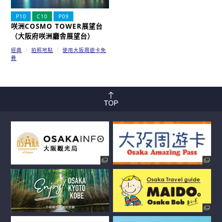
P10
C10
P09
咲洲COSMO TOWER展望台
（大阪府咲洲廳舎展望台）
經典
拍照地點
使用大阪周遊卡免
費