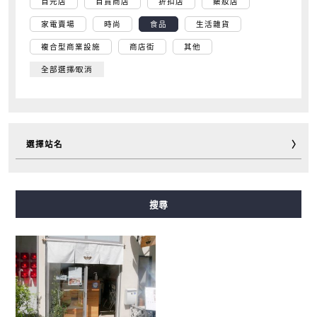
百元店
百貨商店
折扣店
藥妝店
家電賣場
時尚
食品
生活雜貨
複合型商業設施
商店街
其他
全部選擇∕取消
選擇站名
御堂筋線
谷町線
四橋線
中央線
千日前線
搜尋
堺筋線
長堀鶴見綠地線
今里筋線
新電車