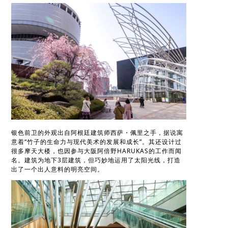
银色前卫的外观出自阿根廷建筑师西萨・佩里之手，据说寓
意着“竹子的生命力与现代美术的发展和成长”。其还设计过
很多摩天大楼，也因参与大阪阿倍野HARUKAS的工作而闻
名。建筑为地下3层建筑，但巧妙地运用了太阳光线，打造
出了一个出人意料的明亮空间。