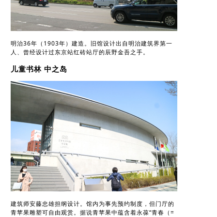
明治36年（1903年）建造。旧馆设计出自明治建筑界第一
人、曾经设计过东京站红砖站厅的辰野金吾之手。
儿童书林 中之岛
建筑师安藤忠雄担纲设计。馆内为事先预约制度，但门厅的
青苹果雕塑可自由观赏。据说青苹果中蕴含着永葆“青春（=