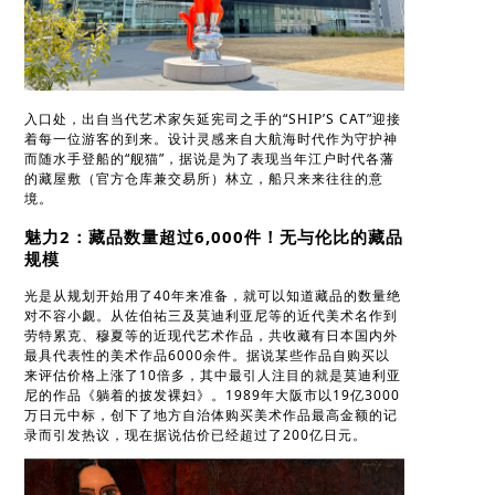
入口处，出自当代艺术家矢延宪司之手的“SHIP’S CAT”迎接
着每一位游客的到来。设计灵感来自大航海时代作为守护神
而随水手登船的“舰猫”，据说是为了表现当年江户时代各藩
的藏屋敷（官方仓库兼交易所）林立，船只来来往往的意
境。
魅力2：藏品数量超过6,000件！无与伦比的藏品
规模
光是从规划开始用了40年来准备，就可以知道藏品的数量绝
对不容小觑。从佐伯祐三及莫迪利亚尼等的近代美术名作到
劳特累克、穆夏等的近现代艺术作品，共收藏有日本国内外
最具代表性的美术作品6000余件。据说某些作品自购买以
来评估价格上涨了10倍多，其中最引人注目的就是莫迪利亚
尼的作品《躺着的披发裸妇》。1989年大阪市以19亿3000
万日元中标，创下了地方自治体购买美术作品最高金额的记
录而引发热议，现在据说估价已经超过了200亿日元。