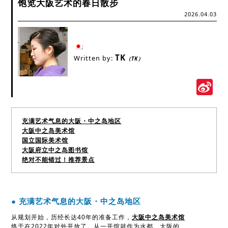
饱览大阪艺术的春日散步
2026.04.03
TK
Written by:
（TK）
S
W
充满艺术气息的大阪・中之岛地区
大阪中之岛美术馆
国立国际美术馆
大阪府立中之岛图书馆
绝对不能错过！推荐景点
● 充满艺术气息的大阪・中之岛地区
从规划开始，历经长达40年的准备工作，
大阪中之岛美术馆
终于在2022年对外开放了。从一开馆就作为水都、大阪的