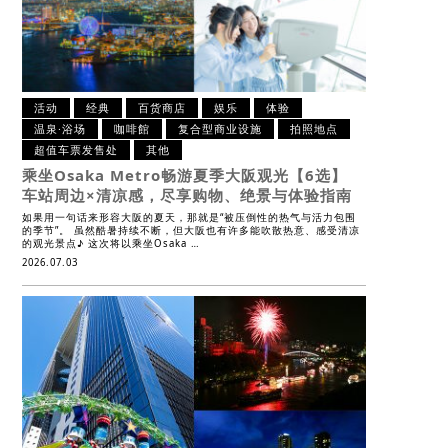
活动
经典
百货商店
娱乐
体验
温泉·浴场
咖啡館
复合型商业设施
拍照地点
超值车票发售处
其他
乘坐Osaka Metro畅游夏季大阪观光【6选】
车站周边×清凉感，尽享购物、绝景与体验指南
如果用一句话来形容大阪的夏天，那就是“被压倒性的热气与活力包围
的季节”。 虽然酷暑持续不断，但大阪也有许多能吹散热意、感受清凉
的观光景点♪ 这次将以乘坐Osaka …
2026.07.03