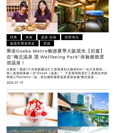
经典
体验
温泉·浴场
拍照地点
超值车票发售处
其他
乘坐Osaka Metro畅游夏季大阪观光【后篇】
在“梅北温泉 莲 Wellbeing Park”体验极致度
假温泉！
大家好！我是1个月前刚通过打工度假来到大阪的Kim！在日本期间，
我一直很想体验一次“Onsen（温泉）”，于是和同样是打工度假伙伴的
韩国人Yeonwoo一起，前往梅田最新温泉度假设施“梅北温泉 …
2026.07.10