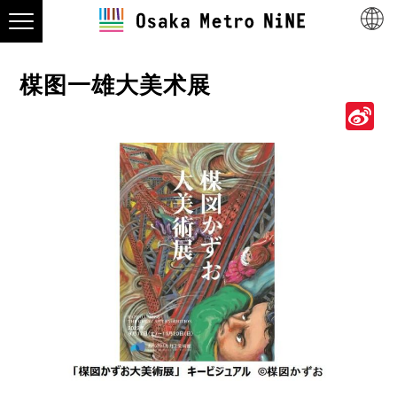
楳图一雄大美术展
S
W