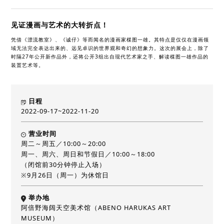
见证漫画与艺术的大转折点！
凭借《漂流教室》、《诚仔》等而闻名的漫画家楳图一雄。其特点是仅仅在漫画领
域无法完全表达出来的、远见卓识的世界观和奇幻的想象力。这次的展会上，除了
时隔27年公开新作品外，还将公开3组出自现代艺术家之手、解读楳图一雄作品的
装置艺术等。
日程
2022-09-17~2022-11-20
营业时间
周二～周五／10:00～20:00
周一、周六、周日和节假日／10:00～18:00
（闭馆前30分钟停止入场）
※9月26日（周一）为休馆日
举办地
阿倍野海阔天空美术馆（ABENO HARUKAS ART
MUSEUM）