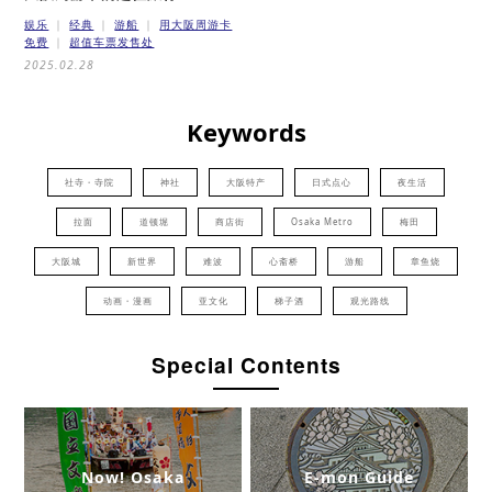
娱乐
经典
游船
用大阪周游卡
免费
超值车票发售处
2025.02.28
Keywords
社寺・寺院
神社
大阪特产
日式点心
夜生活
拉面
道顿堀
商店街
Osaka Metro
梅田
大阪城
新世界
难波
心斋桥
游船
章鱼烧
动画・漫画
亚文化
梯子酒
观光路线
Special Contents
Now! Osaka
E-mon Guide