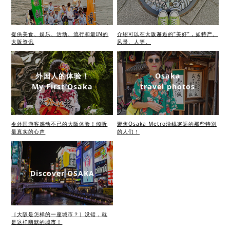
提供美食、娱乐、活动、流行和最IN的
介绍可以在大阪邂逅的“美好”，如特产、
大阪资讯
风景、人等。
外国人的体验！
Osaka
My First Osaka
travel photos
令外国游客感动不已的大阪体验！倾听
聚焦Osaka Metro沿线邂逅的那些特别
最真实的心声
的人们！
Discover OSAKA
［大阪是怎样的一座城市？］没错，就
是这样幽默的城市！