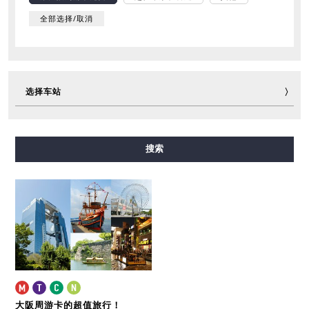
全部选择/取消
选择车站
御堂筋线
谷町线
四桥线
中央线
千日前线
搜索
堺筋线
长堀鹤见绿地线
今里筋线
新电车
大阪周游卡的超值旅行！