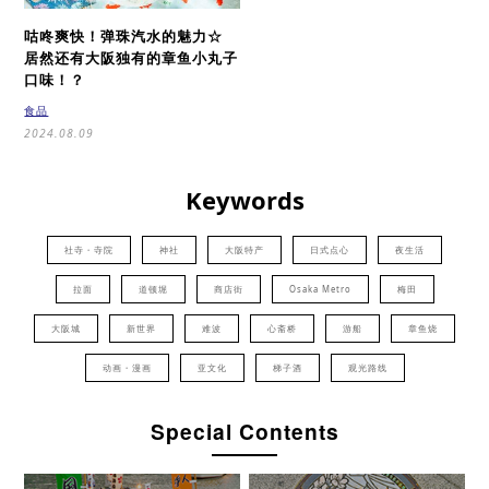
咕咚爽快！弹珠汽水的魅力☆
居然还有大阪独有的章鱼小丸子
口味！？
食品
2024.08.09
Keywords
社寺・寺院
神社
大阪特产
日式点心
夜生活
拉面
道顿堀
商店街
Osaka Metro
梅田
大阪城
新世界
难波
心斋桥
游船
章鱼烧
动画・漫画
亚文化
梯子酒
观光路线
Special Contents