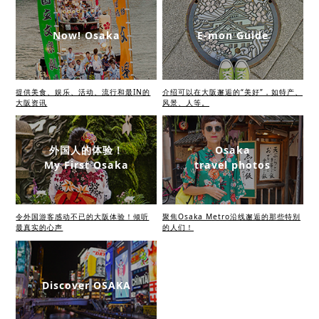
Now! Osaka
E-mon Guide
提供美食、娱乐、活动、流行和最IN的
介绍可以在大阪邂逅的“美好”，如特产、
大阪资讯
风景、人等。
外国人的体验！
Osaka
My First Osaka
travel photos
令外国游客感动不已的大阪体验！倾听
聚焦Osaka Metro沿线邂逅的那些特别
最真实的心声
的人们！
Discover OSAKA