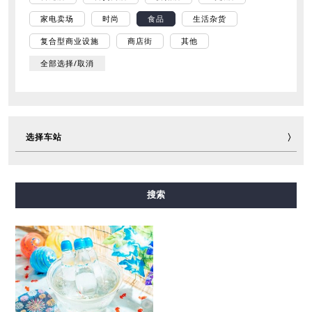
家电卖场
时尚
食品
生活杂货
复合型商业设施
商店街
其他
全部选择/取消
选择车站
御堂筋线
谷町线
四桥线
中央线
千日前线
搜索
堺筋线
长堀鹤见绿地线
今里筋线
新电车