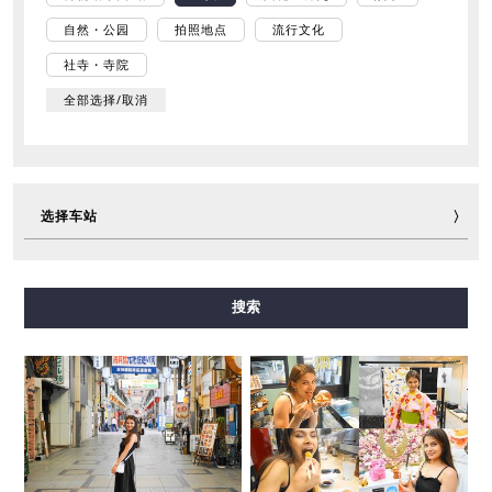
自然・公园
拍照地点
流行文化
社寺・寺院
全部选择/取消
选择车站
御堂筋线
谷町线
四桥线
中央线
千日前线
搜索
堺筋线
长堀鹤见绿地线
今里筋线
新电车