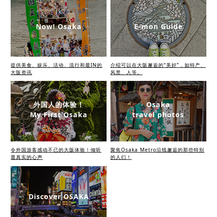
Now! Osaka
E-mon Guide
提供美食、娱乐、活动、流行和最IN的
介绍可以在大阪邂逅的“美好”，如特产、
大阪资讯
风景、人等。
外国人的体验！
Osaka
My First Osaka
travel photos
令外国游客感动不已的大阪体验！倾听
聚焦Osaka Metro沿线邂逅的那些特别
最真实的心声
的人们！
Discover OSAKA