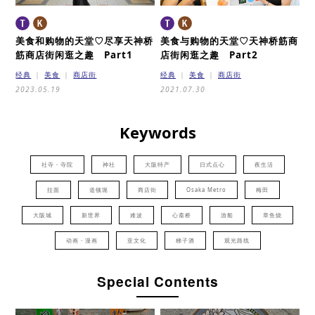
美食和购物的天堂♡
尽享天神桥
美食与购物的天堂♡
天神桥筋商
筋商店街闲逛之趣 Part1
店街闲逛之趣 Part2
经典
美食
商店街
经典
美食
商店街
2023.05.19
2021.07.30
Keywords
社寺・寺院
神社
大阪特产
日式点心
夜生活
拉面
道顿堀
商店街
Osaka Metro
梅田
大阪城
新世界
难波
心斋桥
游船
章鱼烧
动画・漫画
亚文化
梯子酒
观光路线
Special Contents