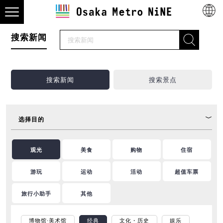
搜索新闻
搜索新闻
搜索景点
选择目的
观光
美食
购物
住宿
游玩
运动
活动
超值车票
旅行小助手
其他
博物馆·美术馆
经典
文化・历史
娱乐