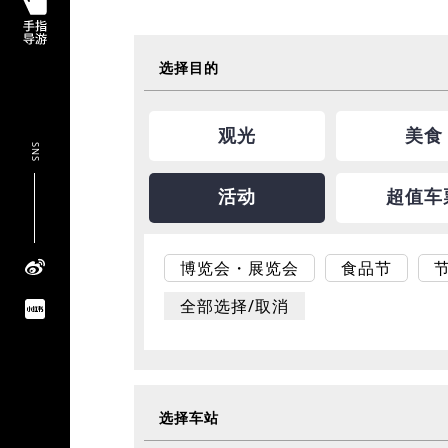
选择目的
观光
美食
SNS
活动
超值车
博览会・展览会
食品节
全部选择/取消
选择车站