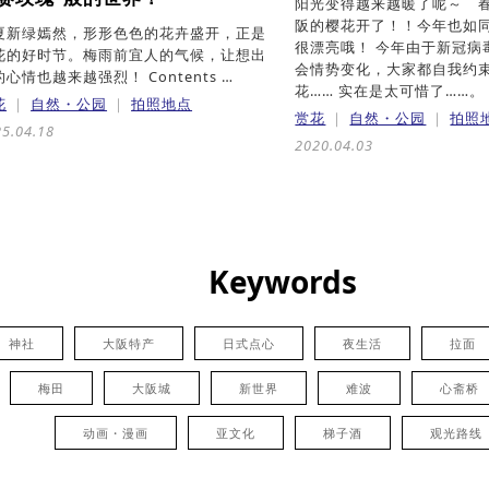
阳光变得越来越暖了呢～ 春
阪的樱花开了！！今年也如
夏新绿嫣然，形形色色的花卉盛开，正是
很漂亮哦！ 今年由于新冠病
花的好时节。梅雨前宜人的气候，让想出
会情势变化，大家都自我约
心情也越来越强烈！ Contents …
花…… 实在是太可惜了……。 
花
自然・公园
拍照地点
赏花
自然・公园
拍照
5.04.18
2020.04.03
Keywords
神社
大阪特产
日式点心
夜生活
拉面
梅田
大阪城
新世界
难波
心斋桥
动画・漫画
亚文化
梯子酒
观光路线