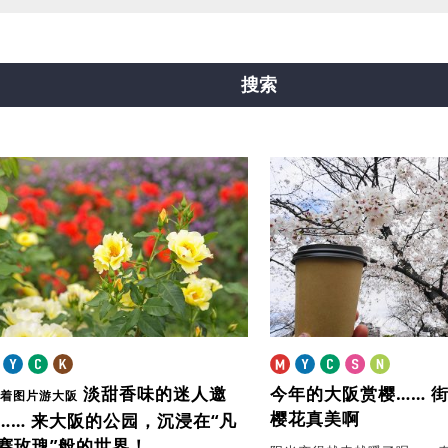
线
中央线
千日前线
堺筋线
新电车
搜索
淡甜香味的迷人邀
今年的大阪赏樱……
跟着图片游大阪
樱花真美啊
……
来大阪的公园，沉浸在“凡
赛玫瑰”般的世界！