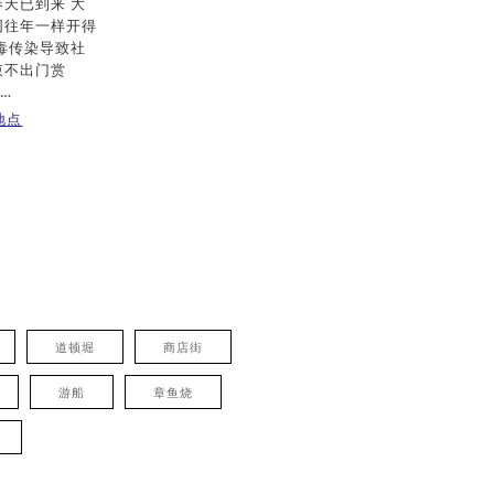
天已到来 大
同往年一样开得
毒传染导致社
束不出门赏
…
地点
道顿堀
商店街
游船
章鱼烧