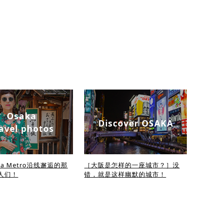
Osaka
Discover OSAKA
avel photos
ka Metro沿线邂逅的那
［大阪是怎样的一座城市？］没
人们！
错，就是这样幽默的城市！