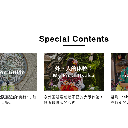
Special Contents
外国人的体验！
on Guide
My First Osaka
tr
阪邂逅的“美好”，如
令外国游客感动不已的大阪体验！
聚焦Osa
、人等。
倾听最真实的心声
些特别的