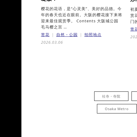
樱花的花语，是“心灵美”、美好的品德。今
初
年的春天也近在眼前。大阪的樱花接下来将
赏
迎来最佳观赏季。 Contents 大阪城公园
门的
毛马樱之宫 …
赏
赏花
自然・公园
拍照地点
202
2026.03.06
社寺・寺院
Osaka Metro