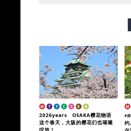
御堂筋线
谷町线
四桥
长堀鹤见绿地线
今里筋线
2026years OSAKA樱花物语
#
这个春天，大阪的樱花们也璀璨
约
绽放！
尔