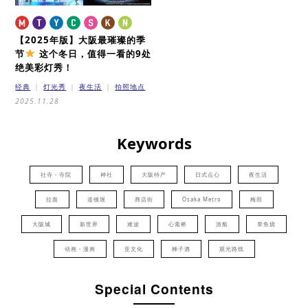
【2025年版】大阪最璀璨的季
节
这个冬日，值得一看的9处
绝美彩灯秀！
经典
灯光秀
夜生活
拍照地点
2025.11.28
Keywords
社寺・寺院
神社
大阪特产
日式点心
夜生活
拉面
道顿堀
商店街
Osaka Metro
梅田
大阪城
新世界
难波
心斋桥
游船
章鱼烧
动画・漫画
亚文化
梯子酒
观光路线
Special Contents