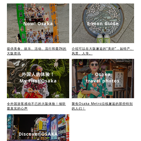
Now! Osaka
E-mon Guide
提供美食、娱乐、活动、流行和最IN的
介绍可以在大阪邂逅的“美好”，如特产、
大阪资讯
风景、人等。
外国人的体验！
Osaka
My First Osaka
travel photos
令外国游客感动不已的大阪体验！倾听
聚焦Osaka Metro沿线邂逅的那些特别
最真实的心声
的人们！
Discover OSAKA