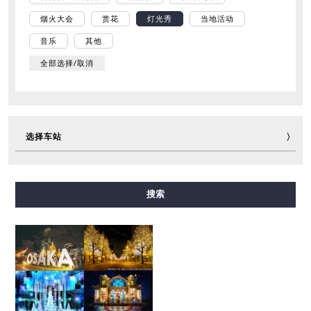
烟火大会
赏花
灯光秀
当地活动
音乐
其他
全部选择/取消
选择车站
御堂筋线
谷町线
四桥线
中央线
千日前线
搜索
堺筋线
长堀鹤见绿地线
今里筋线
新电车