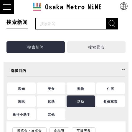
搜索新闻
搜索新闻
搜索景点
选择目的
观光
美食
购物
住宿
游玩
运动
活动
超值车票
旅行小助手
其他
博览会・展览会
食品节
节日庆典