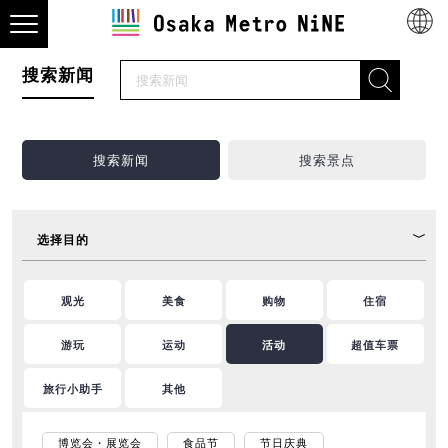
搜索新闻
搜索新闻
搜索景点
选择目的
观光
美食
购物
住宿
游玩
运动
活动
超值车票
旅行小助手
其他
博览会・展览会
食品节
节日庆典