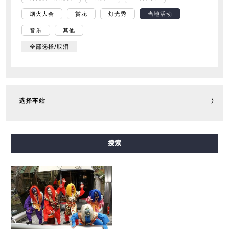
烟火大会
赏花
灯光秀
当地活动
音乐
其他
全部选择/取消
选择车站
御堂筋线
谷町线
四桥线
中央线
千日前线
搜索
堺筋线
长堀鹤见绿地线
今里筋线
新电车