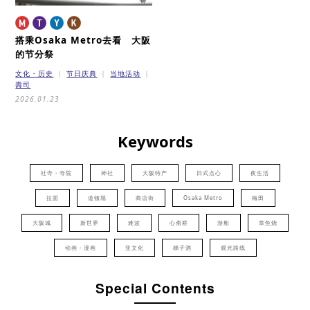
搭乘Osaka Metro去看 大阪
的节分祭
文化・历史
节日庆典
当地活动
壽司
2026.01.23
Keywords
社寺・寺院
神社
大阪特产
日式点心
夜生活
拉面
道顿堀
商店街
Osaka Metro
梅田
大阪城
新世界
难波
心斋桥
游船
章鱼烧
动画・漫画
亚文化
梯子酒
观光路线
Special Contents