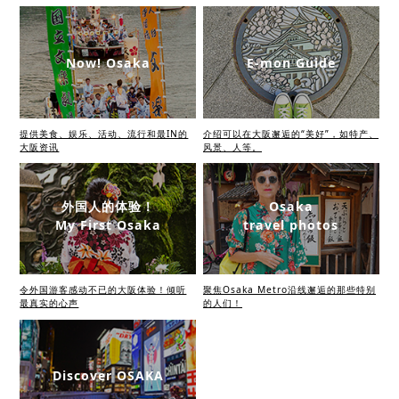
Now! Osaka
E-mon Guide
提供美食、娱乐、活动、流行和最IN的
介绍可以在大阪邂逅的“美好”，如特产、
大阪资讯
风景、人等。
外国人的体验！
Osaka
My First Osaka
travel photos
令外国游客感动不已的大阪体验！倾听
聚焦Osaka Metro沿线邂逅的那些特别
最真实的心声
的人们！
Discover OSAKA